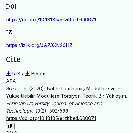
DOI
https://doi.org/10.18185/erzifbed.690071
IZ
https://izlik.org/JA73XN26HZ
Cite
RIS
/
Bibtex
APA
Sözen, E. (2020). Bol E-Tümlenmiş Modüllere ve E-
Yükseltilebilir Modüllere Torsiyon-Teorik Bir Yaklaşım.
Erzincan University Journal of Science and
Technology
,
13
(2), 592-599.
https://doi.org/10.18185/erzifbed.690071