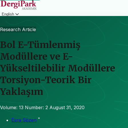
English
Login
Research Article
Bol E-Tümlenmiş
Modüllere ve E-
Yükseltilebilir Modüllere
Torsiyon-Teorik Bir
Yaklaşım
Volume: 13
Number: 2
August 31, 2020
*
Esra Sözen