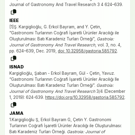
Journal of Gastronomy And Travel Research 3 4 624–639.
IEEE
[1]Ş. Kargiglioğlu, G. Erkol Bayram, and Y. Çetin,
“Gastronomi Turlarının Coğrafi İşaretli Ürünler Aracılığı ile
Oluşturulması: Batı Karadeniz Turları Örneği”,
Gastroia:
Journal of Gastronomy And Travel Research
, vol. 3, no. 4,
pp. 624–639, Dec. 2019,
doi: 10.32958/gastoria.585792
.
ISNAD
Kargiglioğlu, Şaban - Erkol Bayram, Gül - Çetin, Yavuz.
“Gastronomi Turlarının Coğrafi İşaretli Ürünler Aracılığı Ile
Oluşturulması: Batı Karadeniz Turları Örneği”.
Gastroia:
Journal of Gastronomy And Travel Research
3/4 (December
1, 2019): 624-639.
https://doi.org/10.32958/gastoria.585792
.
JAMA
1.Kargiglioğlu Ş, Erkol Bayram G, Çetin Y. Gastronomi
Turlarının Coğrafi İşaretli Ürünler Aracılığı ile Oluşturulması:
Batı Karadeniz Turları Örneği.
Gastroia: Journal of