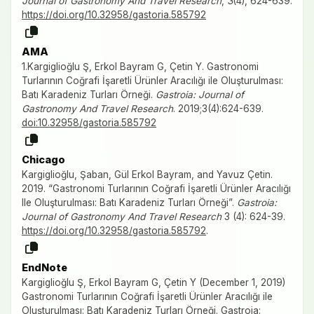
Journal of Gastronomy And Travel Research
,
3
(4), 624-639.
https://doi.org/10.32958/gastoria.585792
AMA
1.Kargiglioğlu Ş, Erkol Bayram G, Çetin Y. Gastronomi
Turlarının Coğrafi İşaretli Ürünler Aracılığı ile Oluşturulması:
Batı Karadeniz Turları Örneği.
Gastroia: Journal of
Gastronomy And Travel Research
. 2019;3(4):624-639.
doi:10.32958/gastoria.585792
Chicago
Kargiglioğlu, Şaban, Gül Erkol Bayram, and Yavuz Çetin.
2019. “Gastronomi Turlarının Coğrafi İşaretli Ürünler Aracılığı
Ile Oluşturulması: Batı Karadeniz Turları Örneği”.
Gastroia:
Journal of Gastronomy And Travel Research
3 (4): 624-39.
https://doi.org/10.32958/gastoria.585792
.
EndNote
Kargiglioğlu Ş, Erkol Bayram G, Çetin Y (December 1, 2019)
Gastronomi Turlarının Coğrafi İşaretli Ürünler Aracılığı ile
Oluşturulması: Batı Karadeniz Turları Örneği. Gastroia: