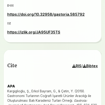
DOI
https://doi.org/10.32958/gastoria.585792
IZ
https://izlik.org/JA95UF35TS
Cite
/
RIS
Bibtex
APA
Kargiglioğlu, Ş., Erkol Bayram, G., & Çetin, Y. (2019).
Gastronomi Turlarının Coğrafi İşaretli Ürünler Aracılığı ile
Oluşturulması: Batı Karadeniz Turları Örneği.
Gastroia: