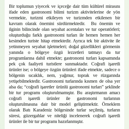
Bir toplumun yiyecek ve içeceğe dair tüm kültürel mirasını
ifade eden gastronomi bilimi turizm aktivitelerine de yön
vermekte, turizmi etkileyen ve turizmden etkilenen bir
kavram olarak önemini sürdürmektedir. Bu önemin ve
ilginin bilincinde olan seyahat acentaları ve tur operatörleri;
oluşturduğu farklı gastronomi turları ile hemen hemen her
kesimden turiste hitap etmektedir. Ayrıca tek bir aktivite ile
yetinmeyen seyahat işletmeleri; doğal güzellikleri görmenin
yanında o bölgeye özgü lezzetleri tatmayı da tur
programlarına dahil etmekte; gastronomi turları kapsamında
pek çok faaliyeti turistlere sunmaktadır. Coğrafi işaretli
ürünler ise; o bölgeye özgün ürünleri ifade etmekte, sadece o
bölgenin sıcaklık, nem, yağmur, toprak ve rüzgarında
yetişebilmektedir. Gastronomi turlarında kısmen de olsa yer
alsa da; “coğrafi işaretler ürünlü gastronomi turları” şeklinde
bir tur programı oluşturulmamıştır. Bu araştırmanın amacı
coğrafi işaretli ürünler ile gastronomi turlarının
oluşturulmasına dair bir model geliştirmektir. Örneklem
olarak Batı Karadeniz bölgesinde turlar seçilmiş, turların
süresi, güzergahlar ve niteliği incelenerek coğrafi işaretli
ürünler ile bir tur programı hazırlanmıştır.