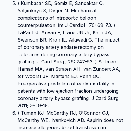
) Kumbasar SD, Semiz E, Sancaktar O,
Yalçınkaya S, Değer N. Mechanical
complications of intraaortic balloon
counterpulsation. İnt J Cardiol : 70: 69-73. )
LaPar DJ, Anvari F, Irvine JN Jr, Kern JA,
Swenson BR, Kron IL, Ailawadi G. The impact
of coronary artery endarterectomy on
outcomes during coronary artery bypass
grafting. J Card Surg ; 26: 247-53. ) Soliman
Hamad MA, van Straten AH, van Zundert AA,
ter Woorst JF, Martens EJ, Penn OC.
Preoperative prediction of early mortality in
patients with low ejection fraction undergoing
coronary artery bypass grafting. J Card Surg
2011; 26: 9-15.
) Tuman KJ, McCarthy RJ, O'Connor CJ,
McCarthy WE, Ivankovich AD. Aspirin does not
increase allogeneic blood transfusion in