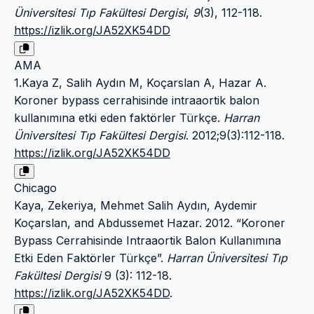
Üniversitesi Tıp Fakültesi Dergisi
,
9
(3), 112-118.
https://izlik.org/JA52XK54DD
AMA
1.Kaya Z, Salih Aydın M, Koçarslan A, Hazar A.
Koroner bypass cerrahisinde intraaortik balon
kullanımına etki eden faktörler Türkçe.
Harran
Üniversitesi Tıp Fakültesi Dergisi
. 2012;9(3):112-118.
https://izlik.org/JA52XK54DD
Chicago
Kaya, Zekeriya, Mehmet Salih Aydın, Aydemir
Koçarslan, and Abdussemet Hazar. 2012. “Koroner
Bypass Cerrahisinde Intraaortik Balon Kullanımına
Etki Eden Faktörler Türkçe”.
Harran Üniversitesi Tıp
Fakültesi Dergisi
9 (3): 112-18.
https://izlik.org/JA52XK54DD
.