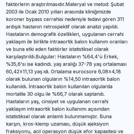
faktörlerin araştırılmasıdır.Materyal ve metod: Şubat
2003 ile Ocak 2010 yılları arasında kliniğimizde
koroner bypass cerrahisi nedeniyle tedavi gören 311
ardışık hastanın retrospektif olarak analizi yapıldı.
Hastaların demografik özellikleri, uygulanan cerrahi
yaklaşım ile birlikte intraaortik balon kullanım oranları
ve buna etki eden faktörler istatistiksel olarak
karşılaştırıldı.Bulgular: Hastaların %64,4'ü Erkek,
%35,6'sı ise kadındı. yaş aralığı 37-78 yaş ortalaması
60,42±11,13 yaş idi. Ortalama eurocsore 6,08±4,18
olarak bulunan olguların %14,50 intraaortik balon
kullanıldı. İntraaortik balon kullanılan olgularda
mortalite 30 olgu ile %66,7 olarak saptandı.
Hastaların yaş, cinsiyet ve uygulanan cerrahi
yaklaşım intraaortik balon kullanımı açısından
istatistiksel olarak anlamlı bulunmamıştır. Buna
karşın, kros-klemp uzaması, düşük ejeksiyon
fraksiyonu, acil operasyon düşük efor kapasitesi ve