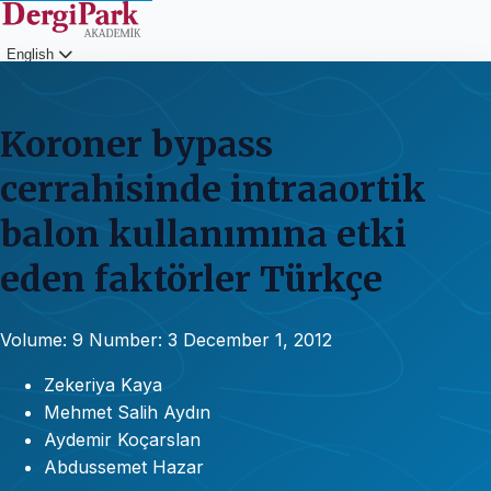
English
Login
Koroner bypass
cerrahisinde intraaortik
balon kullanımına etki
eden faktörler Türkçe
Volume: 9
Number: 3
December 1, 2012
Zekeriya Kaya
Mehmet Salih Aydın
Aydemir Koçarslan
Abdussemet Hazar