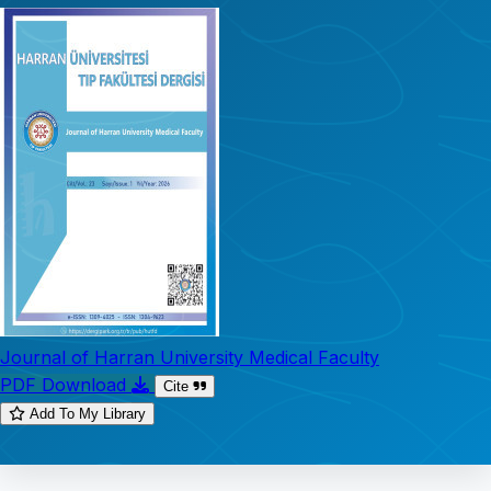
Journal of Harran University Medical Faculty
PDF Download
Cite
Add To My Library