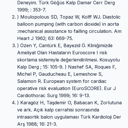
Deneyim. Türk Göğüs Kalp Damar Cerr Derg
1999; : 353-7.
) Moulopolous SD, Topaz W, Kolff WJ. Diastolic
balloon pumping (with carbon dioxide) in aorta
:mechanical asisstance to failling circulation. Am
Heart J 1962; 63: 669-75.
) Özen Y, Cantürk E, Bayezid Ö. Kliniğimizde
Ameliyat Olan Hastaların Euroscore I risk
skorlama sistemiyle değerlendirilmesi. Kosuyolu
Kalp Derg ; 15: 105-9. ) Nashef SA, Roques F,
Michel P, Gauducheau E, Lemeshow S,
Salamon R. European system for cardiac
operative risk evaluation (EuroSCORE). Eur J
Cardiothorac Surg 1999; 16: 9-13.
) Karagöz H, Taşdemir O, Babacan K, Zorlutuna
ve ark. Açık kalp cerrahisi sonrasında
intraaortik balon uygulaması Türk Kardioloji Der
Arş 1988; 16: 21-3.