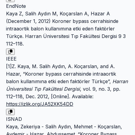
EndNote
Kaya Z, Salih Aydın M, Koçarslan A, Hazar A
(December 1, 2012) Koroner bypass cerrahisinde
intraaortik balon kullanımına etki eden faktörler
Türkçe. Harran Üniversitesi Tıp Fakültesi Dergisi 9 3
112–118.
IEEE
[1]Z. Kaya, M. Salih Aydın, A. Koçarslan, and A.
Hazar, “Koroner bypass cerrahisinde intraaortik
balon kullanımına etki eden faktörler Türkçe”,
Harran
Üniversitesi Tıp Fakültesi Dergisi
, vol. 9, no. 3, pp.
112–118, Dec. 2012, [Online]. Available:
https://izlik.org/JA52XK54DD
ISNAD
Kaya, Zekeriya - Salih Aydın, Mehmet - Koçarslan,
Aydemir - Hazar, Abdussemet. “Koroner Bypass