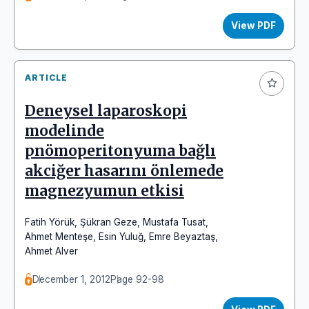
View PDF
ARTICLE
Deneysel laparoskopi
modelinde
pnömoperitonyuma bağlı
akciğer hasarını önlemede
magnezyumun etkisi
Fatih Yörük
,
Şükran Geze
,
Mustafa Tusat
,
Ahmet Menteşe
,
Esin Yuluğ
,
Emre Beyaztaş
,
Ahmet Alver
December 1, 2012
Page 92-98