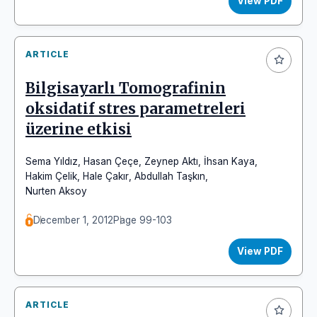
View PDF
ARTICLE
Bilgisayarlı Tomografinin
oksidatif stres parametreleri
üzerine etkisi
Sema Yıldız
,
Hasan Çeçe
,
Zeynep Aktı
,
İhsan Kaya
,
Hakim Çelik
,
Hale Çakır
,
Abdullah Taşkın
,
Nurten Aksoy
December 1, 2012
Page 99-103
View PDF
ARTICLE