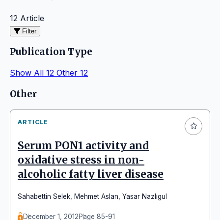
12 Article
Filter
Publication Type
Show All
12
Other
12
Articles
Other
ARTICLE
Serum PON1 activity and
oxidative stress in non-
alcoholic fatty liver disease
Sahabettin Selek
,
Mehmet Aslan
,
Yasar Nazlıgul
December 1, 2012
Page 85-91