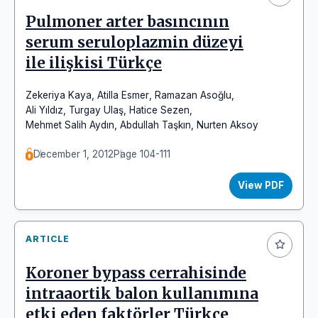
Pulmoner arter basıncının
serum seruloplazmin düzeyi
ile ilişkisi Türkçe
Zekeriya Kaya
,
Atilla Esmer
,
Ramazan Asoğlu
,
Ali Yıldız
,
Turgay Ulaş
,
Hatice Sezen
,
Mehmet Salih Aydın
,
Abdullah Taşkın
,
Nurten Aksoy
December 1, 2012
Page 104-111
View PDF
ARTICLE
Koroner bypass cerrahisinde
intraaortik balon kullanımına
etki eden faktörler Türkçe