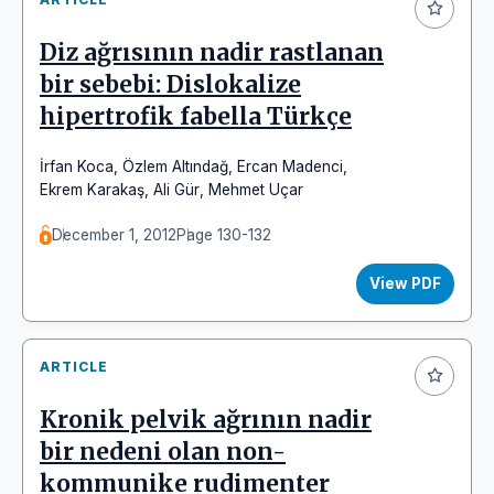
Diz ağrısının nadir rastlanan
bir sebebi: Dislokalize
hipertrofik fabella Türkçe
İrfan Koca
,
Özlem Altındağ
,
Ercan Madenci
,
Ekrem Karakaş
,
Ali Gür
,
Mehmet Uçar
December 1, 2012
Page 130-132
View PDF
ARTICLE
Kronik pelvik ağrının nadir
bir nedeni olan non-
kommunike rudimenter