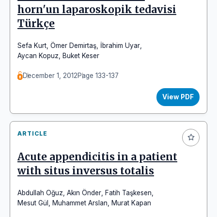
horn'un laparoskopik tedavisi
Türkçe
Sefa Kurt
,
Ömer Demirtaş
,
İbrahim Uyar
,
Aycan Kopuz
,
Buket Keser
December 1, 2012
Page 133-137
View PDF
ARTICLE
Acute appendicitis in a patient
with situs inversus totalis
Abdullah Oğuz
,
Akın Önder
,
Fatih Taşkesen
,
Mesut Gül
,
Muhammet Arslan
,
Murat Kapan