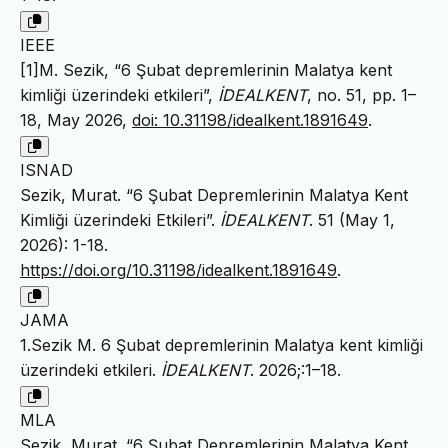
IEEE
[1]M. Sezik, “6 Şubat depremlerinin Malatya kent
kimliği üzerindeki etkileri”,
İDEALKENT
, no. 51, pp. 1–
18, May 2026,
doi: 10.31198/idealkent.1891649
.
ISNAD
Sezik, Murat. “6 Şubat Depremlerinin Malatya Kent
Kimliği üzerindeki Etkileri”.
İDEALKENT
. 51 (May 1,
2026): 1-18.
https://doi.org/10.31198/idealkent.1891649
.
JAMA
1.Sezik M. 6 Şubat depremlerinin Malatya kent kimliği
üzerindeki etkileri.
İDEALKENT
. 2026;:1–18.
MLA
Sezik, Murat. “6 Şubat Depremlerinin Malatya Kent