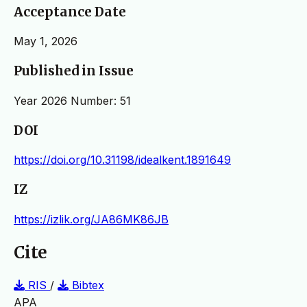
Acceptance Date
May 1, 2026
Published in Issue
Year 2026 Number: 51
DOI
https://doi.org/10.31198/idealkent.1891649
IZ
https://izlik.org/JA86MK86JB
Cite
RIS
/
Bibtex
APA