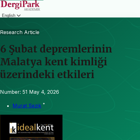
English
Login
Research Article
6 Şubat depremlerinin
Malatya kent kimliği
üzerindeki etkileri
Number: 51
May 4, 2026
*
Murat Sezik