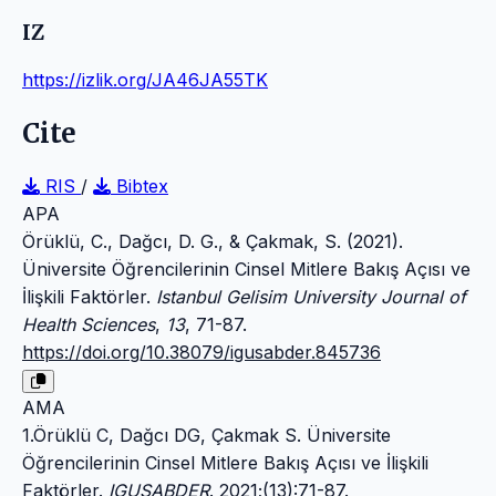
IZ
https://izlik.org/JA46JA55TK
Cite
RIS
/
Bibtex
APA
Örüklü, C., Dağcı, D. G., & Çakmak, S. (2021).
Üniversite Öğrencilerinin Cinsel Mitlere Bakış Açısı ve
İlişkili Faktörler.
Istanbul Gelisim University Journal of
Health Sciences
,
13
, 71-87.
https://doi.org/10.38079/igusabder.845736
AMA
1.Örüklü C, Dağcı DG, Çakmak S. Üniversite
Öğrencilerinin Cinsel Mitlere Bakış Açısı ve İlişkili
Faktörler.
IGUSABDER
. 2021;(13):71-87.