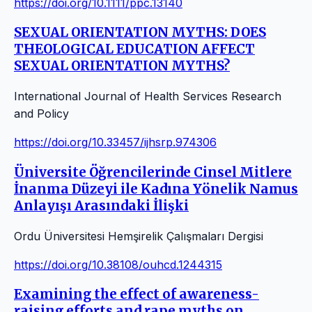
https://doi.org/10.1111/ppc.13140
SEXUAL ORIENTATION MYTHS: DOES
THEOLOGICAL EDUCATION AFFECT
SEXUAL ORIENTATION MYTHS?
International Journal of Health Services Research
and Policy
https://doi.org/10.33457/ijhsrp.974306
Üniversite Öğrencilerinde Cinsel Mitlere
İnanma Düzeyi ile Kadına Yönelik Namus
Anlayışı Arasındaki İlişki
Ordu Üniversitesi Hemşirelik Çalışmaları Dergisi
https://doi.org/10.38108/ouhcd.1244315
Examining the effect of awareness-
raising efforts and rape myths on