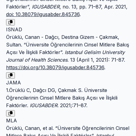
Faktörler”,
IGUSABDER
, no. 13, pp. 71–87, Apr. 2021,
doi: 10.38079/igusabder.845736
.
ISNAD
Örüklü, Canan - Dağcı, Destina Gizem - Çakmak,
Sultan. “Üniversite Öğrencilerinin Cinsel Mitlere Bakış
Açısı Ve İlişkili Faktörler”.
Istanbul Gelisim University
Journal of Health Sciences
. 13 (April 1, 2021): 71-87.
https://doi.org/10.38079/igusabder.845736
.
JAMA
1.Örüklü C, Dağcı DG, Çakmak S. Üniversite
Öğrencilerinin Cinsel Mitlere Bakış Açısı ve İlişkili
Faktörler.
IGUSABDER
. 2021;:71–87.
MLA
Örüklü, Canan, et al. “Üniversite Öğrencilerinin Cinsel
Mitlere Bakış Açısı Ve İlişkili Faktörler”.
Istanbul