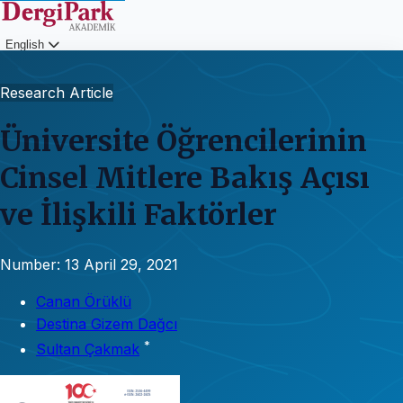
English
Login
Research Article
Üniversite Öğrencilerinin
Cinsel Mitlere Bakış Açısı
ve İlişkili Faktörler
Number: 13
April 29, 2021
Canan Örüklü
Destina Gizem Dağcı
*
Sultan Çakmak