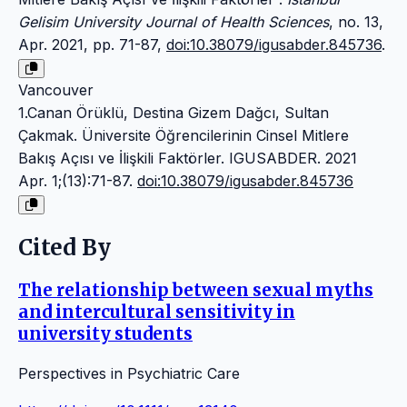
Gelisim University Journal of Health Sciences
, no. 13,
Apr. 2021, pp. 71-87,
doi:10.38079/igusabder.845736
.
Vancouver
1.Canan Örüklü, Destina Gizem Dağcı, Sultan
Çakmak. Üniversite Öğrencilerinin Cinsel Mitlere
Bakış Açısı ve İlişkili Faktörler. IGUSABDER. 2021
Apr. 1;(13):71-87.
doi:10.38079/igusabder.845736
Cited By
The relationship between sexual myths
and intercultural sensitivity in
university students
Perspectives in Psychiatric Care