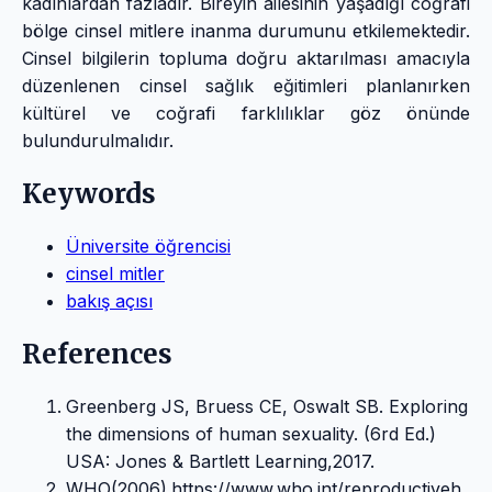
kadınlardan fazladır. Bireyin ailesinin yaşadığı coğrafi
bölge cinsel mitlere inanma durumunu etkilemektedir.
Cinsel bilgilerin topluma doğru aktarılması amacıyla
düzenlenen cinsel sağlık eğitimleri planlanırken
kültürel ve coğrafi farklılıklar göz önünde
bulundurulmalıdır.
Keywords
Üniversite öğrencisi
cinsel mitler
bakış açısı
References
Greenberg JS, Bruess CE, Oswalt SB. Exploring
the dimensions of human sexuality. (6rd Ed.)
USA: Jones & Bartlett Learning,2017.
WHO(2006).https://www.who.int/reproductiveh