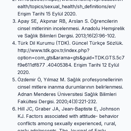
ealth/topics/sexual_health/sh_definitions/en/
Erişim Tarihi 15 Eylül 2020.
Apay SE, Akpınar RB, Arslan S. Öğrencilerin
cinsel mitlerinin incelenmesi. Anadolu Hemşirelik
ve Sağlık Bilimleri Dergisi. 2013;16(2):96-102.
Türk Dil Kurumu (TDK). Güncel Türkçe Sözlük.
http://www.tdk.gov.tr/index.php?
option=com_gts&arama=gts&guid=TDK.GTS.5c7
f9e611df877 .40405384. Erişim Tarihi 12 Eylül
2020.
Özdemir Ö, Yılmaz M. Sağlık profesyonellerinin
cinsel mitlere inanma durumlarının belirlenmesi.
Adnan Menderes Üniversitesi Sağlık Bilimleri
Fakültesi Dergisi. 2020;4(3):221-232.
Hill JC, Graber JA, Jean-Baptiste E, Johnson
KJ. Factors associated with attitude- behavior
conflicts among sexually experienced, rural,
early adolescents. The Journal of Early