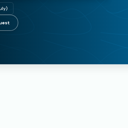
uly)
uest