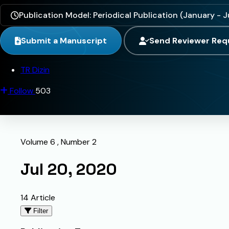
Publication Model: Periodical Publication (January - J
Submit a Manuscript
Send Reviewer Req
TR Dizin
Follow
503
Volume 6 , Number 2
Jul 20, 2020
14 Article
Filter