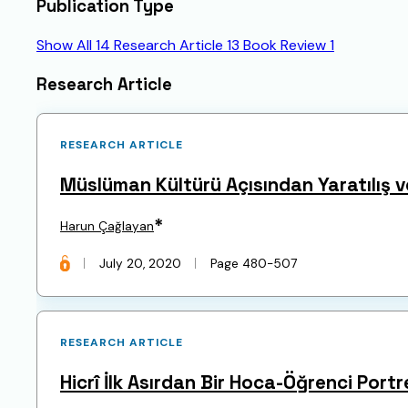
Publication Type
Show All
14
Research Article
13
Book Review
1
Articles
Research Article
RESEARCH ARTICLE
Müslüman Kültürü Açısından Yaratılış v
*
Harun Çağlayan
July 20, 2020
Page 480-507
RESEARCH ARTICLE
Hicrî İlk Asırdan Bir Hoca-Öğrenci Portr