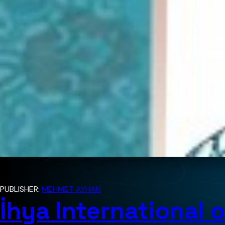
PUBLISHER:
MEHMET AYHAN
İhya International o