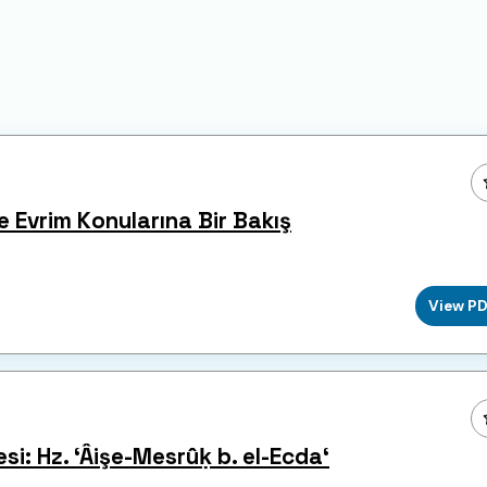
e Evrim Konularına Bir Bakış
View P
esi: Hz. ʻÂişe-Mesrûḳ b. el-Ecdaʻ