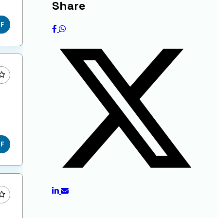
Share
DF
DF