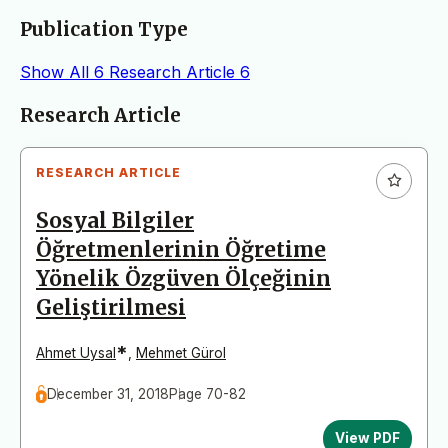
Publication Type
Show All
6
Research Article
6
Articles
Research Article
RESEARCH ARTICLE
Sosyal Bilgiler
Öğretmenlerinin Öğretime
Yönelik Özgüven Ölçeğinin
Geliştirilmesi
*
Ahmet Uysal
,
Mehmet Gürol
December 31, 2018
Page 70-82
View PDF