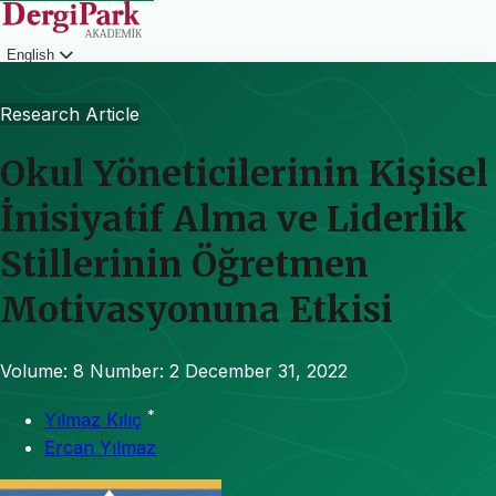
English
Login
Research Article
Okul Yöneticilerinin Kişisel
İnisiyatif Alma ve Liderlik
Stillerinin Öğretmen
Motivasyonuna Etkisi
Volume: 8
Number: 2
December 31, 2022
*
Yılmaz Kılıç
Ercan Yılmaz