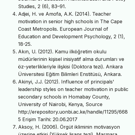
Studies, 2 (6), 83–91.
Adjei, H. ve Amofa, A.K. (2014). Teacher
motivation in senior high schools in The Cape
Coast Metropolis. European Journal of
Education and Development Psychology, 2 (1),
18-25.
Akın, U. (2012). Kamu ilköğretim okulu
müdürlerinin kişisel inisiyatif alma durumları ve
öz-yeterlikleriyle ilişkisi (Doktora tezi). Ankara
Üniversitesi Eğitim Bilimleri Enstitüsü, Ankara.
Akinyi, J.J. (2012). Influence of principals'
leadership styles on teacher motivation in public
secondary schools in Homabay County,
University of Nairobi, Kenya, Source
http://erepository.uonbi.ac.ke/handle/11295/668
5 Erişim Tarihi: 20.06.2017
Aksoy, H. (2006). Örgüt ikliminin motivasyon
üzerine etkisi (Yüksek lisans tezi), Marmara