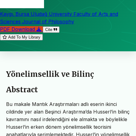
Kaygı. Bursa Uludağ University Faculty of Arts and
Sciences Journal of Philosophy
PDF Download
Cite
Add To My Library
Yönelimsellik ve Bilinç
Abstract
Bu makale Mantık Araştırmaları adlı eserin ikinci
cildinde yer alan Beşinci Araştırma’da Husserl’in bilinç
kavramını nasıl irdelendiğini ele almakta ve böylelikle
Husserl’in erken dönem yönelimsellik teorisini
anahatlarıyla serimlemektedir. Husserl’in yönelimsellik