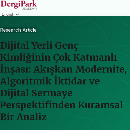
English
Login
Research Article
Dijital Yerli Genç
Kimliğinin Çok Katmanlı
İnşası: Akışkan Modernite,
Algoritmik İktidar ve
Dijital Sermaye
Perspektifinden Kuramsal
Bir Analiz