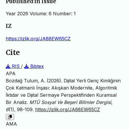
Published in Issue
Year 2026 Volume: 6 Number: 1
IZ
https://izlik.org/JA88EW65CZ
Cite
RIS
/
Bibtex
APA
Bozdağ Tulum, A. (2026). Dijital Yerli Genç Kimliğinin
Çok Katmanlı İnşası: Akışkan Modernite, Algoritmik
İktidar ve Dijital Sermaye Perspektifinden Kuramsal
Bir Analiz.
MTÜ Sosyal Ve Beşeri Bilimler Dergisi
,
6
(1), 98-109.
https://izlik.org/JA88EW65CZ
AMA