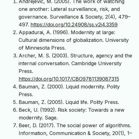
Andrejevic, M. (2005). The work of watching
one another: Lateral surveillance, risk, and
governance. Surveillance & Society, 2(4), 479–
497.
https://doi.org/10.24908/ss.v2i4.3359
Appadurai, A. (1996). Modernity at large:
Cultural dimensions of globalization. University
of Minnesota Press.
Archer, M. S. (2003). Structure, agency and the
internal conversation. Cambridge University
Press.
https://doi.org/10.1017/CBO9781139087315
Bauman, Z. (2000). Liquid modernity. Polity
Press.
Bauman, Z. (2005). Liquid life. Polity Press.
Beck, U. (1992). Risk society: Towards a new
modernity. Sage.
Beer, D. (2017). The social power of algorithms.
Information, Communication & Society, 20(1), 1–