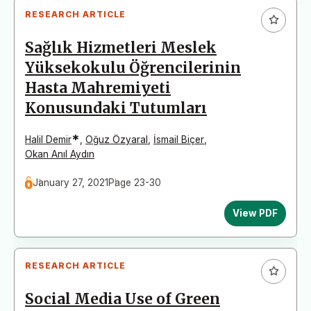
RESEARCH ARTICLE
Sağlık Hizmetleri Meslek
Yüksekokulu Öğrencilerinin
Hasta Mahremiyeti
Konusundaki Tutumları
*
Halil Demir
,
Oğuz Özyaral
,
İsmail Biçer
,
Okan Anıl Aydın
January 27, 2021
Page 23-30
View PDF
RESEARCH ARTICLE
Social Media Use of Green