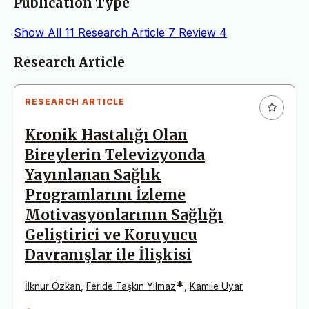
Publication Type
Show All
11
Research Article
7
Review
4
Articles
Research Article
RESEARCH ARTICLE
Kronik Hastalığı Olan
Bireylerin Televizyonda
Yayınlanan Sağlık
Programlarını İzleme
Motivasyonlarının Sağlığı
Geliştirici ve Koruyucu
Davranışlar ile İlişkisi
*
İlknur Özkan
,
Feride Taşkın Yılmaz
,
Kamile Uyar