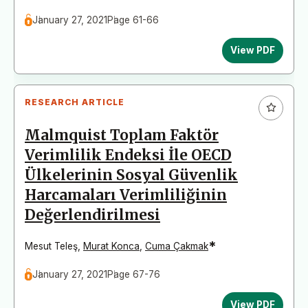
January 27, 2021
Page 61-66
View PDF
RESEARCH ARTICLE
Malmquist Toplam Faktör
Verimlilik Endeksi İle OECD
Ülkelerinin Sosyal Güvenlik
Harcamaları Verimliliğinin
Değerlendirilmesi
*
Mesut Teleş
,
Murat Konca
,
Cuma Çakmak
January 27, 2021
Page 67-76
View PDF