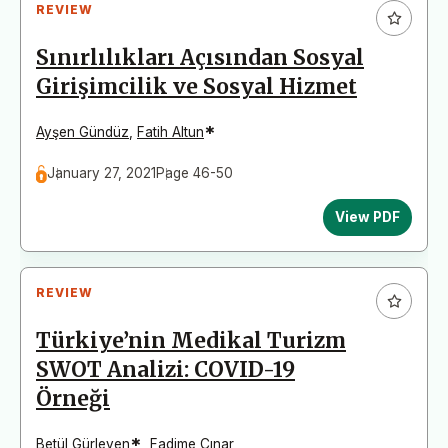
REVIEW
Sınırlılıkları Açısından Sosyal
Girişimcilik ve Sosyal Hizmet
*
Ayşen Gündüz
,
Fatih Altun
January 27, 2021
Page 46-50
View PDF
REVIEW
Türkiye’nin Medikal Turizm
SWOT Analizi: COVID-19
Örneği
*
Betül Gürleyen
,
Fadime Çınar