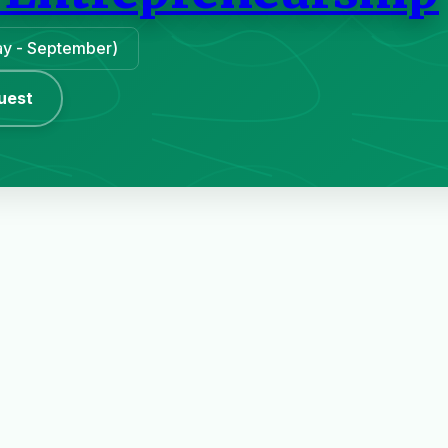
May - September)
uest