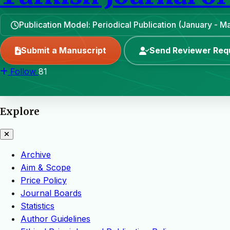
Publication Model: Periodical Publication (January - 
Submit a Manuscript
Send Reviewer Req
Follow
81
Explore
Archive
Aim & Scope
Price Policy
Journal Boards
Statistics
Author Guidelines