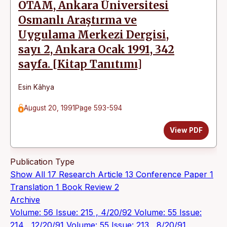
OTAM, Ankara Üniversitesi
Osmanlı Araştırma ve
Uygulama Merkezi Dergisi,
sayı 2, Ankara Ocak 1991, 342
sayfa. [Kitap Tanıtımı]
Esin Kâhya
August 20, 1991
Page 593-594
View PDF
Publication Type
Show All
17
Research Article
13
Conference Paper
1
Translation
1
Book Review
2
Archive
Volume: 56 Issue: 215 , 4/20/92
Volume: 55 Issue:
214 , 12/20/91
Volume: 55 Issue: 213 , 8/20/91