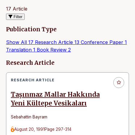
17 Article
Filter
Publication Type
Show All
17
Research Article
13
Conference Paper
1
Translation
1
Book Review
2
Articles
Research Article
RESEARCH ARTICLE
Taşınmaz Mallar Hakkında
Yeni Kültepe Vesikaları
Sebahattin Bayram
August 20, 1991
Page 297-314