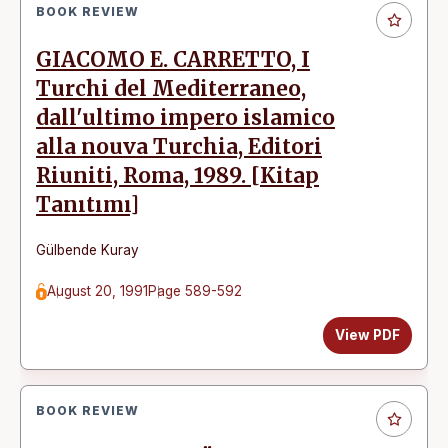
BOOK REVIEW
GIACOMO E. CARRETTO, I
Turchi del Mediterraneo,
dall'ultimo impero islamico
alla nouva Turchia, Editori
Riuniti, Roma, 1989. [Kitap
Tanıtımı]
Gülbende Kuray
August 20, 1991
Page 589-592
View PDF
BOOK REVIEW