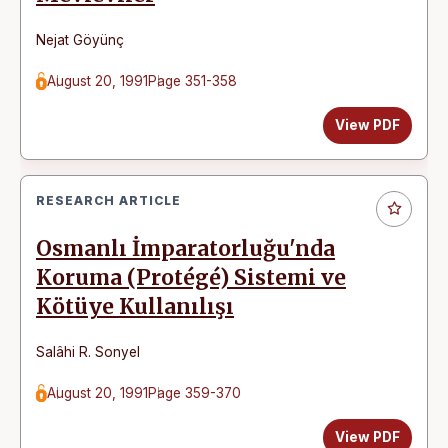
Nejat Göyünç
August 20, 1991
Page 351-358
View PDF
RESEARCH ARTICLE
Osmanlı İmparatorluğu'nda
Koruma (Protégé) Sistemi ve
Kötüye Kullanılışı
Salâhi R. Sonyel
August 20, 1991
Page 359-370
View PDF