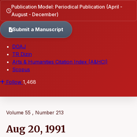
Publication Model: Periodical Publication (April -
August - December)
Submit a Manuscript
DOAJ
TR Dizin
Arts & Humanities Citation Index (A&HCI)
Scopus
Follow
1,468
Volume 55 , Number 213
Aug 20, 1991