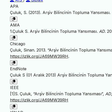
RIS
/
Bibtex
APA
Çuluk, S. (2013). Arşi̇v Bi̇li̇nci̇ni̇n Topluma Yansıması.
AMA
1.Çuluk S. Arşi̇v Bi̇li̇nci̇ni̇n Topluma Yansıması.
AD
. 2
Chicago
Çuluk, Sinan. 2013. “Arşi̇v Bi̇li̇nci̇ni̇n Topluma Yansım
https://izlik.org/JA69MW39RH
.
EndNote
Çuluk S (01 Aralık 2013) Arşi̇v Bi̇li̇nci̇ni̇n Topluma 
IEEE
[1]S. Çuluk, “Arşi̇v Bi̇li̇nci̇ni̇n Topluma Yansıması”,
AD
https://izlik.org/JA69MW39RH