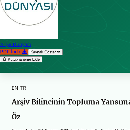
Arşiv Dünyası
PDF İndir
Kaynak Göster
Kütüphaneme Ekle
EN
TR
Arşi̇v Bi̇li̇nci̇ni̇n Topluma Yansım
Öz