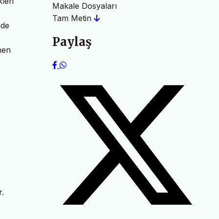
leri
Makale Dosyaları
9
Tam Metin
nde
Paylaş
nen
r.