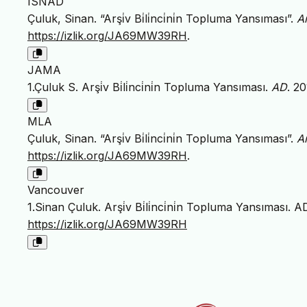
ISNAD
Çuluk, Sinan. “Arşi̇v Bi̇li̇nci̇ni̇n Topluma Yansıması”.
A
https://izlik.org/JA69MW39RH
.
JAMA
1.Çuluk S. Arşi̇v Bi̇li̇nci̇ni̇n Topluma Yansıması.
AD
. 2
MLA
Çuluk, Sinan. “Arşi̇v Bi̇li̇nci̇ni̇n Topluma Yansıması”.
A
https://izlik.org/JA69MW39RH
.
Vancouver
1.Sinan Çuluk. Arşi̇v Bi̇li̇nci̇ni̇n Topluma Yansıması. A
https://izlik.org/JA69MW39RH