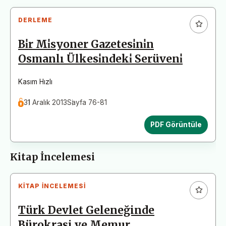
DERLEME
Bi̇r Mi̇syoner Gazetesi̇ni̇n
Osmanlı Ülkesi̇ndeki̇ Serüveni̇
Kasım Hızlı
31 Aralık 2013
Sayfa 76-81
PDF Görüntüle
Kitap İncelemesi
KITAP İNCELEMESI
Türk Devlet Geleneğinde
Bürokrasi ve Memur