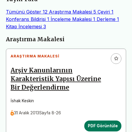
Tümünü Göster
12
Araştırma Makalesi
5
Çeviri
1
Konferans Bildirisi
1
İnceleme Makalesi
1
Derleme
1
Kitap İncelemesi
3
Makaleler
Araştırma Makalesi
ARAŞTIRMA MAKALESI
Arşiv Kanunlarının
Karakteristik Yapısı Üzerine
Bir Değerlendirme
İshak Keskin
31 Aralık 2013
Sayfa 8-26
PDF Görüntüle