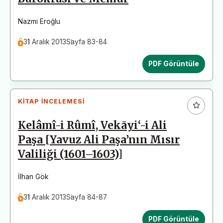
Nazmi Eroğlu
31 Aralık 2013
Sayfa 83-84
PDF Görüntüle
KITAP İNCELEMESI
Kelâmî-i Rûmî, Vekāyi‘-i Ali
Paşa [Yavuz Ali Paşa’nın Mısır
Valiliği (1601–1603)]
İlhan Gök
31 Aralık 2013
Sayfa 84-87
PDF Görüntüle