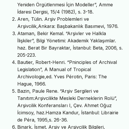
Yeniden Örgütlenmesi İçin Modeller”, Amme
İdaresi Dergisi, 15/4 (1982), s. 3-18.
Aren, Tülin. Arşiv Problemleri ve
Arşivcilik,Ankara: Başbakanlık Basımevi, 1976.
Ataman, Bekir Kemal. “Arşivler ve Halkla
İlişkiler”, Bilgi Yönetimi: Akademik Yaklaşımlar.
haz. Berat Bir Bayraktar, İstanbul: Beta, 2006, s.
205-223.
Bautier, Robert-Henri. “Pninciples of Archival
Legislation”, A Manual of Tropical
Archivologie,ed. Yves Pérotin, Paris: The
Hague, 1966.
Bazin, Paule Rene. “Arşiv Sergileri ve
Tanıtım:Arşivcilikte Mesleki Derneklerin Rolü”,
Arşivcilik Konferansları I, Çev. Ahmet Oğuz
İcimsoy, haz.Hamza Kandur, İstanbul: Librairie
de Péra, 1995,s. 26-36.
Binark, İsmet. Arşiv ve Arşivcilik Bilgileri,