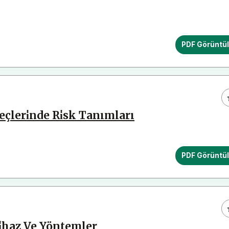
PDF Görüntü
eçleri̇nde Ri̇sk Tanımları
PDF Görüntü
i̇haz Ve Yöntemler