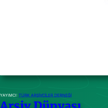
YAYIMCI:
TÜRK ARŞİVCİLER DERNEĞİ
Arşiv Dünyası