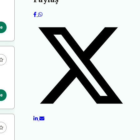
le
le