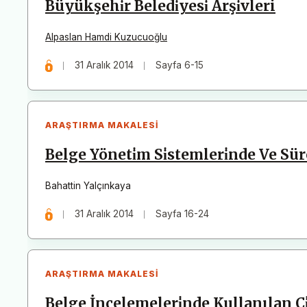
Büyükşehi̇r Beledi̇yesi̇ Arşi̇vleri
Alpaslan Hamdi Kuzucuoğlu
31 Aralık 2014
Sayfa 6-15
ARAŞTIRMA MAKALESI
Belge Yöneti̇m Si̇stemleri̇nde Ve Sür
Bahattin Yalçınkaya
31 Aralık 2014
Sayfa 16-24
ARAŞTIRMA MAKALESI
Belge İncelemeleri̇nde Kullanılan C