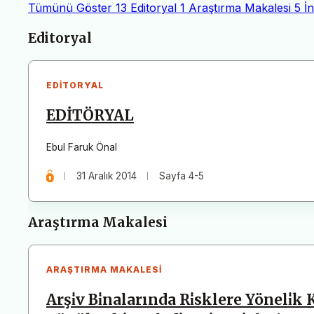
Tümünü Göster
13
Editoryal
1
Araştırma Makalesi
5
İ
Makaleler
Editoryal
EDITORYAL
EDİTÖRYAL
Ebul Faruk Önal
31 Aralık 2014
Sayfa 4-5
Araştırma Makalesi
ARAŞTIRMA MAKALESI
Arşi̇v Bi̇nalarında Ri̇sklere Yöneli̇