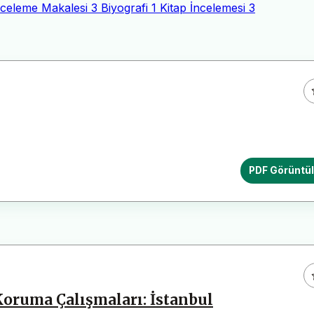
nceleme Makalesi
3
Biyografi
1
Kitap İncelemesi
3
PDF Görüntü
k Koruma Çalışmaları: İstanbul