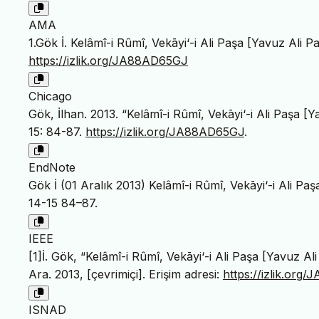
AMA
1.Gök İ. Kelâmî-i Rûmî, Vekāyi‘-i Ali Paşa [Yavuz Ali Pa
https://izlik.org/JA88AD65GJ
Chicago
Gök, İlhan. 2013. “Kelâmî-i Rûmî, Vekāyi‘-i Ali Paşa [Ya
15: 84-87.
https://izlik.org/JA88AD65GJ
.
EndNote
Gök İ (01 Aralık 2013) Kelâmî-i Rûmî, Vekāyi‘-i Ali Paş
14-15 84–87.
IEEE
[1]İ. Gök, “Kelâmî-i Rûmî, Vekāyi‘-i Ali Paşa [Yavuz Ali
Ara. 2013, [çevrimiçi]. Erişim adresi:
https://izlik.or
ISNAD