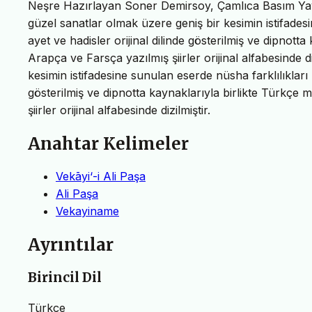
Neşre Hazırlayan Soner Demirsoy, Çamlıca Basım Yay
güzel sanatlar olmak üzere geniş bir kesimin istifadesi
ayet ve hadisler orijinal dilinde gösterilmiş ve dipnott
Arapça ve Farsça yazılmış şiirler orijinal alfabesinde d
kesimin istifadesine sunulan eserde nüsha farklılıkları b
gösterilmiş ve dipnotta kaynaklarıyla birlikte Türkçe 
şiirler orijinal alfabesinde dizilmiştir.
Anahtar Kelimeler
Vekāyi‘-i Ali Paşa
Ali Paşa
Vekayiname
Ayrıntılar
Birincil Dil
Türkçe