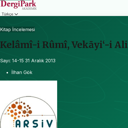
Türkçe
Giriş
Kitap İncelemesi
Kelâmî-i Rûmî, Vekāyi‘-i Ali
Sayı: 14-15
31 Aralık 2013
İlhan Gök