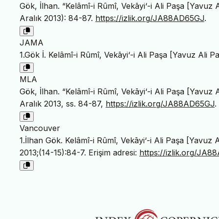
Gök, İlhan. “Kelâmî-i Rûmî, Vekāyi‘-i Ali Paşa [Yavuz Al
Aralık 2013): 84-87.
https://izlik.org/JA88AD65GJ
.
JAMA
1.Gök İ. Kelâmî-i Rûmî, Vekāyi‘-i Ali Paşa [Yavuz Ali Pa
MLA
Gök, İlhan. “Kelâmî-i Rûmî, Vekāyi‘-i Ali Paşa [Yavuz Al
Aralık 2013, ss. 84-87,
https://izlik.org/JA88AD65GJ
.
Vancouver
1.İlhan Gök. Kelâmî-i Rûmî, Vekāyi‘-i Ali Paşa [Yavuz Al
2013;(14-15):84-7. Erişim adresi:
https://izlik.org/JA