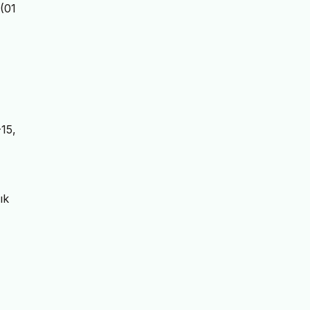
 (01
-15,
ık