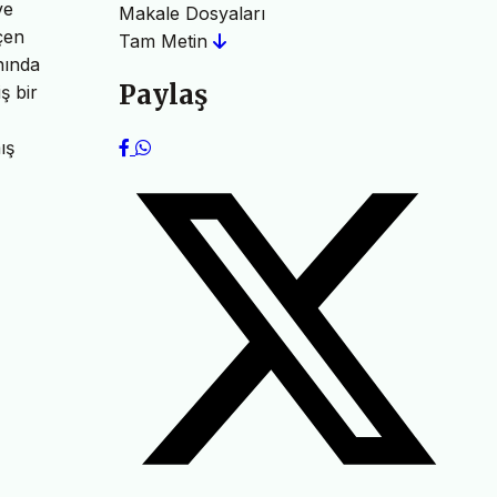
ve
Makale Dosyaları
çen
Tam Metin
anında
Paylaş
ş bir
ış