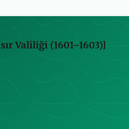
ır Valiliği (1601–1603)]