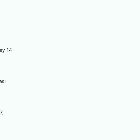
 sy 14-
ası
7,