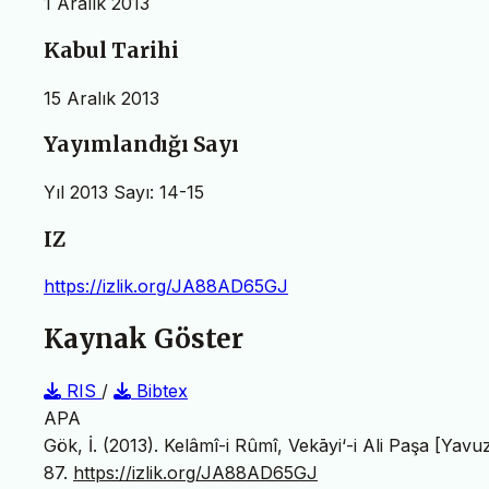
1 Aralık 2013
Kabul Tarihi
15 Aralık 2013
Yayımlandığı Sayı
Yıl 2013 Sayı: 14-15
IZ
https://izlik.org/JA88AD65GJ
Kaynak Göster
RIS
/
Bibtex
APA
Gök, İ. (2013). Kelâmî-i Rûmî, Vekāyi‘-i Ali Paşa [Yavuz
87.
https://izlik.org/JA88AD65GJ