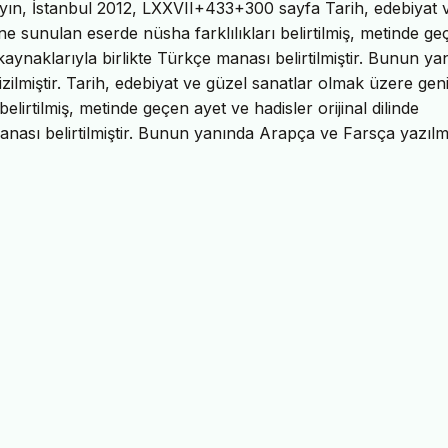
ın, İstanbul 2012, LXXVII+433+300 sayfa Tarih, edebiyat 
ne sunulan eserde nüsha farklılıkları belirtilmiş, metinde ge
a kaynaklarıyla birlikte Türkçe manası belirtilmiştir. Bunun y
izilmiştir. Tarih, edebiyat ve güzel sanatlar olmak üzere geni
elirtilmiş, metinde geçen ayet ve hadisler orijinal dilinde
manası belirtilmiştir. Bunun yanında Arapça ve Farsça yazılm