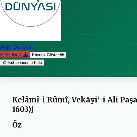
Arşiv Dünyası
PDF İndir
Kaynak Göster
Kütüphaneme Ekle
Kelâmî-i Rûmî, Vekāyi‘-i Ali Paşa 
1603)]
Öz