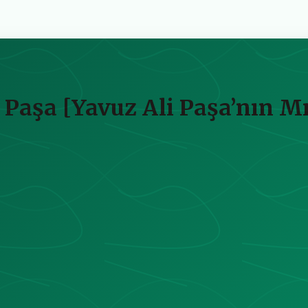
 Paşa [Yavuz Ali Paşa’nın Mıs