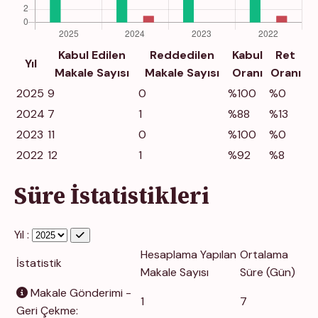
Kabul Edilen
Reddedilen
Kabul
Ret
Yıl
Makale Sayısı
Makale Sayısı
Oranı
Oranı
2025
9
0
%100
%0
2024
7
1
%88
%13
2023
11
0
%100
%0
2022
12
1
%92
%8
Süre İstatistikleri
Yıl :
Hesaplama Yapılan
Ortalama
İstatistik
Makale Sayısı
Süre (Gün)
Makale Gönderimi -
1
7
Geri Çekme: