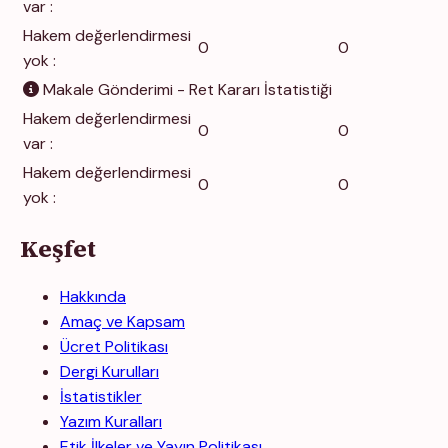
var :
Hakem değerlendirmesi
0
0
yok :
Makale Gönderimi - Ret Kararı İstatistiği
Hakem değerlendirmesi
0
0
var :
Hakem değerlendirmesi
0
0
yok :
Keşfet
Hakkında
Amaç ve Kapsam
Ücret Politikası
Dergi Kurulları
İstatistikler
Yazım Kuralları
Etik İlkeler ve Yayın Politikası