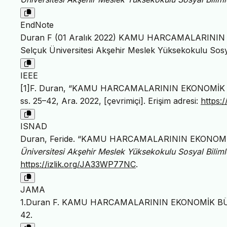
EndNote
Duran F (01 Aralık 2022) KAMU HARCAMALARINI
Selçuk Üniversitesi Akşehir Meslek Yüksekokulu Sosya
IEEE
[1]F. Duran, “KAMU HARCAMALARININ EKONOMİK
ss. 25–42, Ara. 2022, [çevrimiçi]. Erişim adresi:
https:
ISNAD
Duran, Feride. “KAMU HARCAMALARININ EKONOM
Üniversitesi Akşehir Meslek Yüksekokulu Sosyal Biliml
https://izlik.org/JA33WP77NC
.
JAMA
1.Duran F. KAMU HARCAMALARININ EKONOMİK B
42.