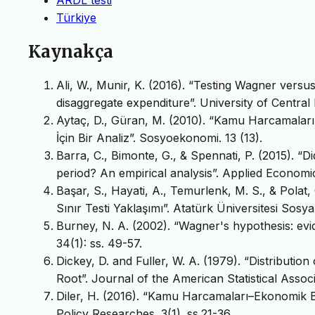
Türkiye
Kaynakça
Ali, W., Munir, K. (2016). “Testing Wagner versu
disaggregate expenditure”. University of Centr
Aytaç, D., Güran, M. (2010). “Kamu Harcamaları
İçin Bir Analiz”. Sosyoekonomi. 13 (13).
Barra, C., Bimonte, G., & Spennati, P. (2015). “Di
period? An empirical analysis”. Applied Economi
Başar, S., Hayati, A., Temurlenk, M. S., & Polat
Sınır Testi Yaklaşımı”. Atatürk Üniversitesi Sosyal
Burney, N. A. (2002). “Wagner's hypothesis: evi
34(1): ss. 49-57.
Dickey, D. and Fuller, W. A. (1979). “Distributio
Root”. Journal of the American Statistical Assoc
Diler, H. (2016). “Kamu Harcamaları–Ekonomik 
Policy Researches. 3(1). ss.21-36.