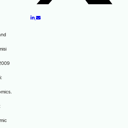
and
isi
–2009
:
omics.
t
mic