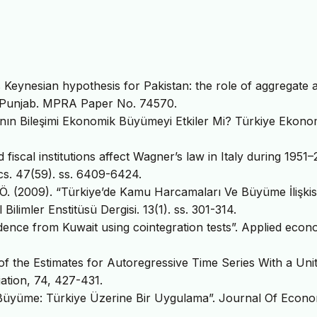
s Keynesian hypothesis for Pakistan: the role of aggregate 
al Punjab. MPRA Paper No. 74570.
nın Bileşimi Ekonomik Büyümeyi Etkiler Mi? Türkiye Ekonom
d fiscal institutions affect Wagner’s law in Italy during 1951
cs. 47(59). ss. 6409-6424.
, Ö. (2009). “Türkiye’de Kamu Harcamaları Ve Büyüme İlişkisi
 Bilimler Enstitüsü Dergisi. 13(1). ss. 301-314.
dence from Kuwait using cointegration tests”. Applied econ
n of the Estimates for Autoregressive Time Series With a Uni
iation, 74, 427-431.
Büyüme: Türkiye Üzerine Bir Uygulama”. Journal Of Econo