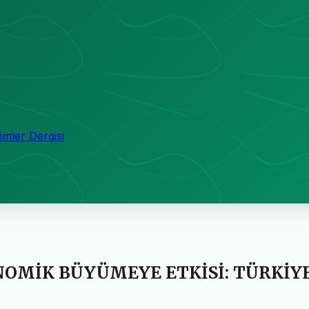
imler Dergisi
MİK BÜYÜMEYE ETKİSİ: TÜRKİY