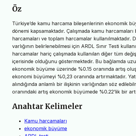
Öz
Türkiye’de kamu harcama bileşenlerinin ekonomik büyü
dönemi kapsamaktadır. Çalışmada kamu harcamaları bil
harcamaları ve toplam harcamalar kullanılmaktadır. D
varlığının belirlenebilmesi için ARDL Sınır Testi kull
harcamalar hariç çalışmada kullanılan diğer tüm değişk
içerisinde olduğunu göstermektedir. Bu bağlamda uzun
ekonomik büyüme üzerinde %0.15 oranında artış oluşt
ekonomi büyümeyi %0,23 oranında artırmaktadır. Yatır
alındığında anlamlı bir ilişkinin varlığından söz edil
oranındaki artış ekonomik büyümede %0.22’lik bir artı
Anahtar Kelimeler
Kamu harcamaları
ekonomik büyüme
ARDL testi