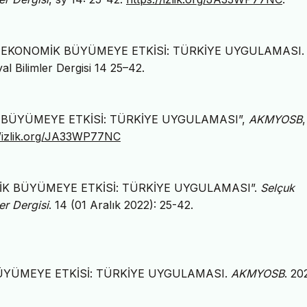
N EKONOMİK BÜYÜMEYE ETKİSİ: TÜRKİYE UYGULAMASI.
l Bilimler Dergisi 14 25–42.
 BÜYÜMEYE ETKİSİ: TÜRKİYE UYGULAMASI”,
AKMYOSB
,
//izlik.org/JA33WP77NC
İK BÜYÜMEYE ETKİSİ: TÜRKİYE UYGULAMASI”.
Selçuk
er Dergisi
. 14 (01 Aralık 2022): 25-42.
ÜYÜMEYE ETKİSİ: TÜRKİYE UYGULAMASI.
AKMYOSB
. 20