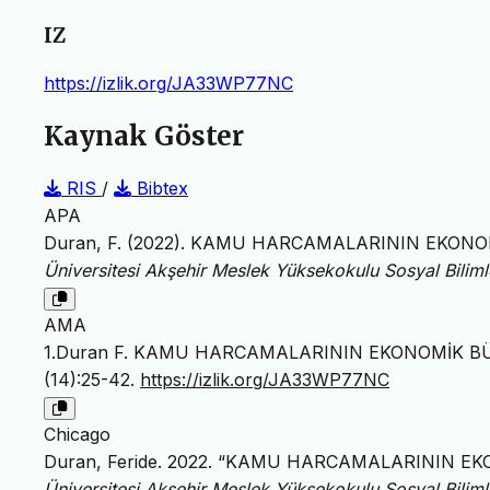
IZ
https://izlik.org/JA33WP77NC
Kaynak Göster
RIS
/
Bibtex
APA
Duran, F. (2022). KAMU HARCAMALARININ EKON
Üniversitesi Akşehir Meslek Yüksekokulu Sosyal Biliml
AMA
1.Duran F. KAMU HARCAMALARININ EKONOMİK B
(14):25-42.
https://izlik.org/JA33WP77NC
Chicago
Duran, Feride. 2022. “KAMU HARCAMALARININ E
Üniversitesi Akşehir Meslek Yüksekokulu Sosyal Biliml