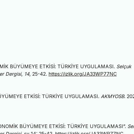
OMİK BÜYÜMEYE ETKİSİ: TÜRKİYE UYGULAMASI.
Selçuk
er Dergisi
,
14
, 25-42.
https://izlik.org/JA33WP77NC
ÜYÜMEYE ETKİSİ: TÜRKİYE UYGULAMASI.
AKMYOSB
. 20
KONOMİK BÜYÜMEYE ETKİSİ: TÜRKİYE UYGULAMASI”.
Se
er Dergisi
, sy 14: 25-42.
https://izlik.org/JA33WP77NC
.