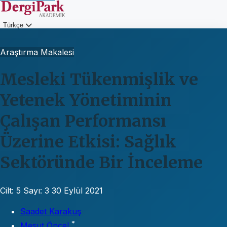
Türkçe
Giriş
Araştırma Makalesi
Mesleki Tükenmişlik ve
Yetenek Yönetiminin
Çalışan Performansı
Üzerine Etkisi: Sağlık
Sektöründe Bir İnceleme
Cilt: 5
Sayı: 3
30 Eylül 2021
Saadet Karakuş
*
Mesut Öncel