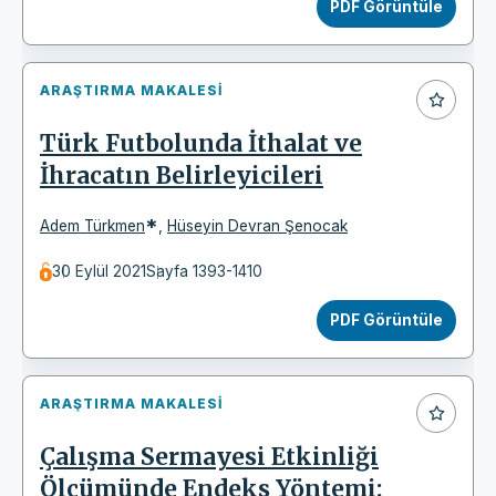
PDF Görüntüle
ARAŞTIRMA MAKALESI
Türk Futbolunda İthalat ve
İhracatın Belirleyicileri
*
Adem Türkmen
,
Hüseyin Devran Şenocak
30 Eylül 2021
Sayfa 1393-1410
PDF Görüntüle
ARAŞTIRMA MAKALESI
Çalışma Sermayesi Etkinliği
Ölçümünde Endeks Yöntemi: