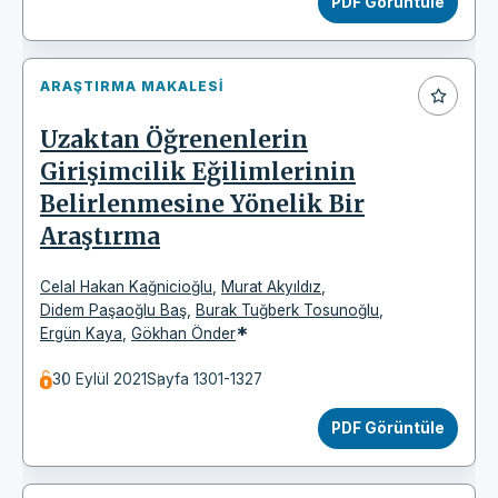
PDF Görüntüle
ARAŞTIRMA MAKALESI
Uzaktan Öğrenenlerin
Girişimcilik Eğilimlerinin
Belirlenmesine Yönelik Bir
Araştırma
Celal Hakan Kağnicioğlu
,
Murat Akyıldız
,
Didem Paşaoğlu Baş
,
Burak Tuğberk Tosunoğlu
,
*
Ergün Kaya
,
Gökhan Önder
30 Eylül 2021
Sayfa 1301-1327
PDF Görüntüle