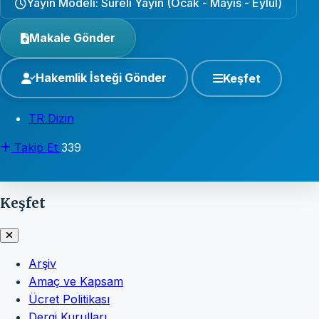
Yayın Modeli: Süreli Yayın (Ocak - Mayıs - Eylül)
Makale Gönder
Hakemlik İsteği Gönder
Keşfet
TR Dizin
Takip Et
339
Keşfet
Arşiv
Amaç ve Kapsam
Ücret Politikası
Dergi Kurulları