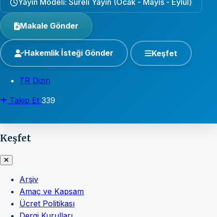
Yayın Modeli: Süreli Yayın (Ocak - Mayıs - Eylül)
Makale Gönder
Hakemlik İsteği Gönder
Keşfet
TR Dizin
Takip Et
339
Keşfet
Arşiv
Amaç ve Kapsam
Ücret Politikası
Dergi Kurulları