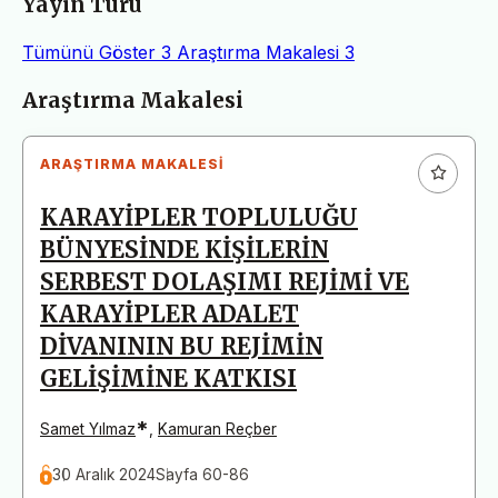
Yayın Türü
Tümünü Göster
3
Araştırma Makalesi
3
Makaleler
Araştırma Makalesi
ARAŞTIRMA MAKALESI
KARAYİPLER TOPLULUĞU
BÜNYESİNDE KİŞİLERİN
SERBEST DOLAŞIMI REJİMİ VE
KARAYİPLER ADALET
DİVANININ BU REJİMİN
GELİŞİMİNE KATKISI
*
Samet Yılmaz
,
Kamuran Reçber
30 Aralık 2024
Sayfa 60-86