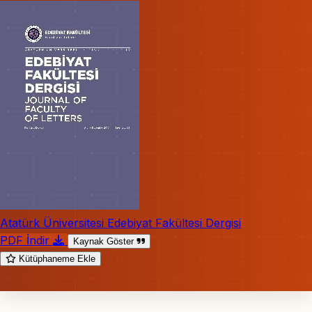
Atatürk Üniversitesi Edebiyat Fakültesi Dergisi
PDF İndir
Kaynak Göster
Kütüphaneme Ekle