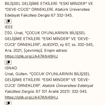
BİLİŞSEL GELİŞİME ETKİLERİ: “ESKİ MİNDER” VE
“DEVE-CÜCE” ÖRNEKLERİ. Atatürk Üniversitesi
Edebiyat Fakültesi Dergisi 67 332–345.
IEEE
[1]G. Ünal, “ÇOCUK OYUNLARININ BİLİŞSEL
GELİŞİME ETKİLERİ: “ESKİ MİNDER” VE ‘DEVE-
CÜCE’ ÖRNEKLERİ”,
AUEDFD
, sy 67, ss. 332–345,
Ara. 2021, [çevrimiçi]. Erişim adresi:
https://izlik.org/JA47AN49HJ
ISNAD
Ünal, Gülten. “ÇOCUK OYUNLARININ BİLİŞSEL
GELİŞİME ETKİLERİ: “ESKİ MİNDER” VE ‘DEVE-
CÜCE’ ÖRNEKLERİ”.
Atatürk Üniversitesi Edebiyat
Fakültesi Dergisi
. 67 (01 Aralık 2021): 332-345.
https://izlik.org/JA47AN49HJ
.