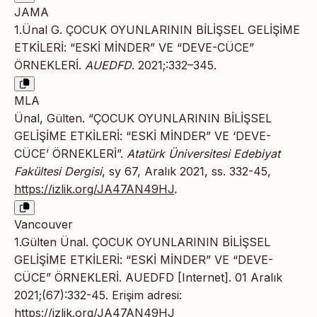
JAMA
1.Ünal G. ÇOCUK OYUNLARININ BİLİŞSEL GELİŞİME
ETKİLERİ: “ESKİ MİNDER” VE “DEVE-CÜCE”
ÖRNEKLERİ.
AUEDFD
. 2021;:332–345.
MLA
Ünal, Gülten. “ÇOCUK OYUNLARININ BİLİŞSEL
GELİŞİME ETKİLERİ: “ESKİ MİNDER” VE ‘DEVE-
CÜCE’ ÖRNEKLERİ”.
Atatürk Üniversitesi Edebiyat
Fakültesi Dergisi
, sy 67, Aralık 2021, ss. 332-45,
https://izlik.org/JA47AN49HJ
.
Vancouver
1.Gülten Ünal. ÇOCUK OYUNLARININ BİLİŞSEL
GELİŞİME ETKİLERİ: “ESKİ MİNDER” VE “DEVE-
CÜCE” ÖRNEKLERİ. AUEDFD [Internet]. 01 Aralık
2021;(67):332-45. Erişim adresi:
https://izlik.org/JA47AN49HJ