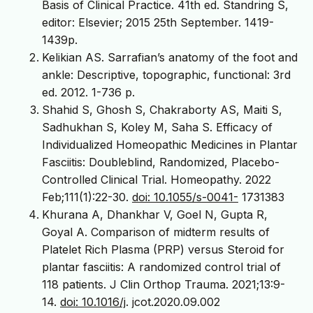
Basis of Clinical Practice. 41th ed. Standring S,
editor: Elsevier; 2015 25th September. 1419-
1439p.
Kelikian AS. Sarrafian’s anatomy of the foot and
ankle: Descriptive, topographic, functional: 3rd
ed. 2012. 1-736 p.
Shahid S, Ghosh S, Chakraborty AS, Maiti S,
Sadhukhan S, Koley M, Saha S. Efficacy of
Individualized Homeopathic Medicines in Plantar
Fasciitis: Doubleblind, Randomized, Placebo-
Controlled Clinical Trial. Homeopathy. 2022
Feb;111(1):22-30.
doi: 10.1055/s-0041-
1731383
Khurana A, Dhankhar V, Goel N, Gupta R,
Goyal A. Comparison of midterm results of
Platelet Rich Plasma (PRP) versus Steroid for
plantar fasciitis: A randomized control trial of
118 patients. J Clin Orthop Trauma. 2021;13:9-
14.
doi: 10.1016/j
. jcot.2020.09.002