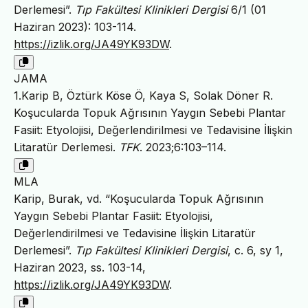
Derlemesi”.
Tıp Fakültesi Klinikleri Dergisi
6/1 (01
Haziran 2023): 103-114.
https://izlik.org/JA49YK93DW
.
JAMA
1.Karip B, Öztürk Köse Ö, Kaya S, Solak Döner R.
Koşucularda Topuk Ağrısının Yaygın Sebebi Plantar
Fasiit: Etyolojisi, Değerlendirilmesi ve Tedavisine İlişkin
Litaratür Derlemesi.
TFK
. 2023;6:103–114.
MLA
Karip, Burak, vd. “Koşucularda Topuk Ağrısının
Yaygın Sebebi Plantar Fasiit: Etyolojisi,
Değerlendirilmesi ve Tedavisine İlişkin Litaratür
Derlemesi”.
Tıp Fakültesi Klinikleri Dergisi
, c. 6, sy 1,
Haziran 2023, ss. 103-14,
https://izlik.org/JA49YK93DW
.