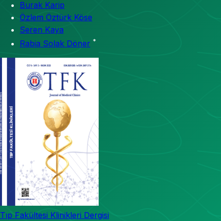
Burak Karip
Özlem Öztürk Köse
Seren Kaya
*
Rabia Solak Döner
Tıp Fakültesi Klinikleri Dergisi