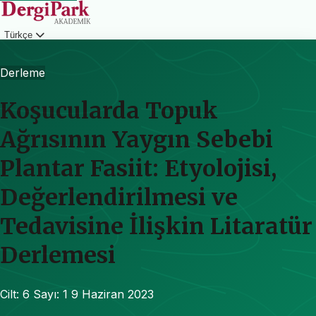
Türkçe
Giriş
Derleme
Koşucularda Topuk
Ağrısının Yaygın Sebebi
Plantar Fasiit: Etyolojisi,
Değerlendirilmesi ve
Tedavisine İlişkin Litaratür
Derlemesi
Cilt: 6
Sayı: 1
9 Haziran 2023