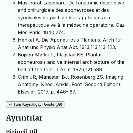
Maslieurat-Lagémard. De l’anatomie descriptive
and chirurgicale des aponevroses et des
synoviales du pied: de leur appliction à la
therapeutique ve à la médecine operatoire. Gaz
Med Paris. 1840;274.
Henkel A. Die Aponeurosis Plantaris. Arch für
Anat und Physio Anat Abt. 1913;113:113-123.
Bojsen-Møller F, Flagstad KE. Plantar
aponeurosis and ve internal architecture of the
ball off the foot. J Anat. 1976;121:599.
Crim JR, Manaster BJ, Rosenberg ZS. Imaging
Anatomy: Knee, Ankle, Foot (Second Edition).
Elsevier; 2017. p. 446- 67.
Tüm Kaynakçayı Göster(39)
Ayrıntılar
Birincil Dil