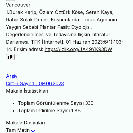
Vancouver
1.Burak Karip, Özlem Öztürk Köse, Seren Kaya,
Rabia Solak Döner. Koşucularda Topuk Ağrısının
Yaygın Sebebi Plantar Fasiit: Etyolojisi,
Değerlendirilmesi ve Tedavisine İlişkin Litaratür
Derlemesi. TFK [Internet]. 01 Haziran 2023;6(1):103-
14. Erişim adresi:
https://izlik.org/JA49YK93DW
Arşiv
Cilt: 6 Sayı: 1 , 09.06.2023
Makale İstatistikleri
Toplam Görüntülenme Sayısı
339
Toplam İndirilme Sayısı
1.8B
Makale Dosyaları
Tam Metin