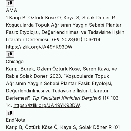
AMA
1.Karip B, Öztürk Köse Ö, Kaya S, Solak Döner R.
Koşucularda Topuk Ağrısının Yaygın Sebebi Plantar
Fasiit: Etyolojisi, Değerlendirilmesi ve Tedavisine İlişkin
Litaratür Derlemesi.
TFK
. 2023;6(1):103-114.
https://izlik.org/JA49YK93DW
Chicago
Karip, Burak, Özlem Öztürk Köse, Seren Kaya, ve
Rabia Solak Döner. 2023. “Koşucularda Topuk
Ağrısının Yaygın Sebebi Plantar Fasiit: Etyolojisi,
Değerlendirilmesi ve Tedavisine İlişkin Litaratür
Derlemesi”.
Tıp Fakültesi Klinikleri Dergisi
6 (1): 103-
14.
https://izlik.org/JA49YK93DW
.
EndNote
Karip B, Öztürk Köse Ö, Kaya S, Solak Döner R (01