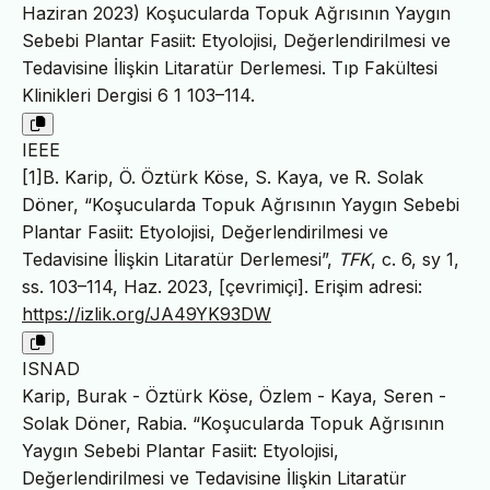
Haziran 2023) Koşucularda Topuk Ağrısının Yaygın
Sebebi Plantar Fasiit: Etyolojisi, Değerlendirilmesi ve
Tedavisine İlişkin Litaratür Derlemesi. Tıp Fakültesi
Klinikleri Dergisi 6 1 103–114.
IEEE
[1]B. Karip, Ö. Öztürk Köse, S. Kaya, ve R. Solak
Döner, “Koşucularda Topuk Ağrısının Yaygın Sebebi
Plantar Fasiit: Etyolojisi, Değerlendirilmesi ve
Tedavisine İlişkin Litaratür Derlemesi”,
TFK
, c. 6, sy 1,
ss. 103–114, Haz. 2023, [çevrimiçi]. Erişim adresi:
https://izlik.org/JA49YK93DW
ISNAD
Karip, Burak - Öztürk Köse, Özlem - Kaya, Seren -
Solak Döner, Rabia. “Koşucularda Topuk Ağrısının
Yaygın Sebebi Plantar Fasiit: Etyolojisi,
Değerlendirilmesi ve Tedavisine İlişkin Litaratür