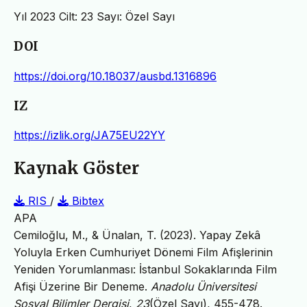
Yıl 2023 Cilt: 23 Sayı: Özel Sayı
DOI
https://doi.org/10.18037/ausbd.1316896
IZ
https://izlik.org/JA75EU22YY
Kaynak Göster
RIS
/
Bibtex
APA
Cemiloğlu, M., & Ünalan, T. (2023). Yapay Zekâ
Yoluyla Erken Cumhuriyet Dönemi Film Afişlerinin
Yeniden Yorumlanması: İstanbul Sokaklarında Film
Afişi Üzerine Bir Deneme.
Anadolu Üniversitesi
Sosyal Bilimler Dergisi
,
23
(Özel Sayı), 455-478.