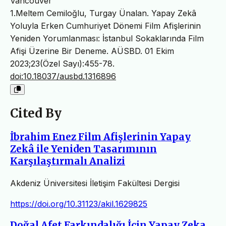
Vancouver
1.Meltem Cemiloğlu, Turgay Ünalan. Yapay Zekâ
Yoluyla Erken Cumhuriyet Dönemi Film Afişlerinin
Yeniden Yorumlanması: İstanbul Sokaklarında Film
Afişi Üzerine Bir Deneme. AÜSBD. 01 Ekim
2023;23(Özel Sayı):455-78.
doi:10.18037/ausbd.1316896
Cited By
İbrahim Enez Film Afişlerinin Yapay
Zekâ ile Yeniden Tasarımının
Karşılaştırmalı Analizi
Akdeniz Üniversitesi İletişim Fakültesi Dergisi
https://doi.org/10.31123/akil.1629825
Doğal Afet Farkındalığı İçin Yapay Zeka