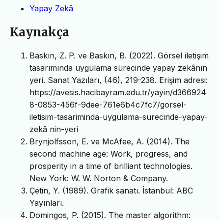
Yapay Zekâ
Kaynakça
Baskın, Z. P. ve Baskın, B. (2022). Görsel iletişim
tasarımında uygulama sürecinde yapay zekânın
yeri. Sanat Yazıları, (46), 219-238. Erişim adresi:
https://avesis.hacibayram.edu.tr/yayin/d366924
8-0853-456f-9dee-761e6b4c7fc7/gorsel-
iletisim-tasariminda-uygulama-surecinde-yapay-
zekâ nin-yeri
Brynjolfsson, E. ve McAfee, A. (2014). The
second machine age: Work, progress, and
prosperity in a time of brilliant technologies.
New York: W. W. Norton & Company.
Çetin, Y. (1989). Grafik sanatı. İstanbul: ABC
Yayınları.
Domingos, P. (2015). The master algorithm: