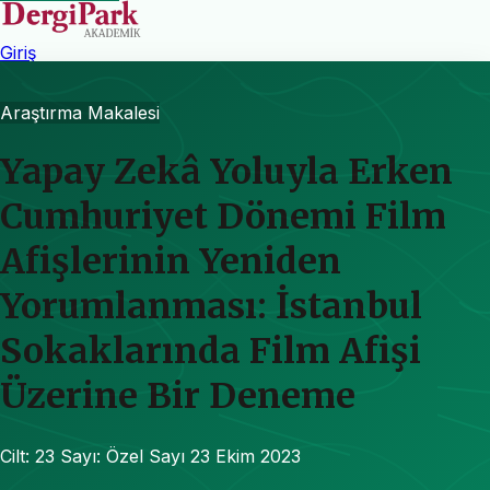
Giriş
Araştırma Makalesi
Yapay Zekâ Yoluyla Erken
Cumhuriyet Dönemi Film
Afişlerinin Yeniden
Yorumlanması: İstanbul
Sokaklarında Film Afişi
Üzerine Bir Deneme
Cilt: 23
Sayı: Özel Sayı
23 Ekim 2023