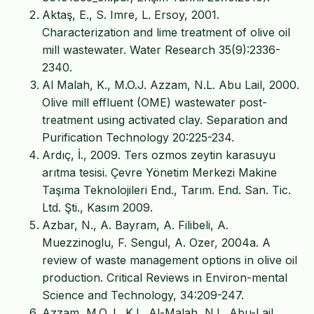
Aktaş, E., S. Imre, L. Ersoy, 2001.
Characterization and lime treatment of olive oil
mill wastewater. Water Research 35(9):2336-
2340.
Al Malah, K., M.O.J. Azzam, N.L. Abu Lail, 2000.
Olive mill effluent (OME) wastewater post-
treatment using activated clay. Separation and
Purification Technology 20:225-234.
Ardıç, İ., 2009. Ters ozmos zeytin karasuyu
arıtma tesisi. Çevre Yönetim Merkezi Makine
Taşıma Teknolojileri End., Tarım. End. San. Tic.
Ltd. Şti., Kasım 2009.
Azbar, N., A. Bayram, A. Filibeli, A.
Muezzinoglu, F. Sengul, A. Ozer, 2004a. A
review of waste management options in olive oil
production. Critical Reviews in Environ-mental
Science and Technology, 34:209-247.
Azzam, M.O.J., K.L. Al-Malah, N.L. Abu-Lail,