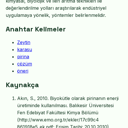
kimyasal, biyolojik ve ileri arıtma teknikleri ile
değerlendirilme yolları araştırılarak endüstriyel
uygulamaya yönelik, yöntemler belirlenmelidir.
Anahtar Kelimeler
Zeytin
karasu
pirina
çözüm
öneri
Kaynakça
Akın, S., 2010. Biyokütle olarak pirinanın enerji
üretiminde kullanılması. Balıkesir Üniversitesi
Fen Edebiyat Fakültesi Kimya Bölümü
(http://www.emo.org.tr/ekler/17c99c4
861918e5_ek.pdf; Erişim Tarihi: 20.10.2010).