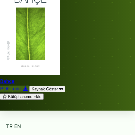
Bahçe
PDF İndir
Kaynak Göster
Kütüphaneme Ekle
TR
EN