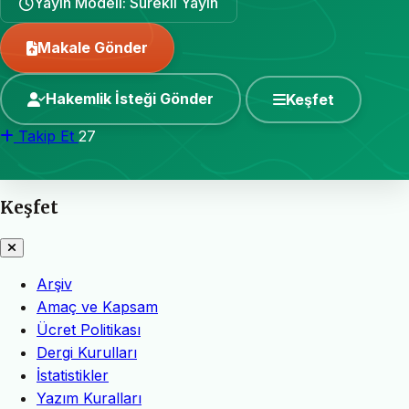
Yayın Modeli: Sürekli Yayın
Makale Gönder
Hakemlik İsteği Gönder
Keşfet
Takip Et
27
Keşfet
Arşiv
Amaç ve Kapsam
Ücret Politikası
Dergi Kurulları
İstatistikler
Yazım Kuralları