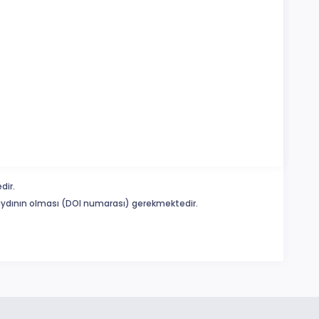
dir.
 kaydının olması (DOI numarası) gerekmektedir.