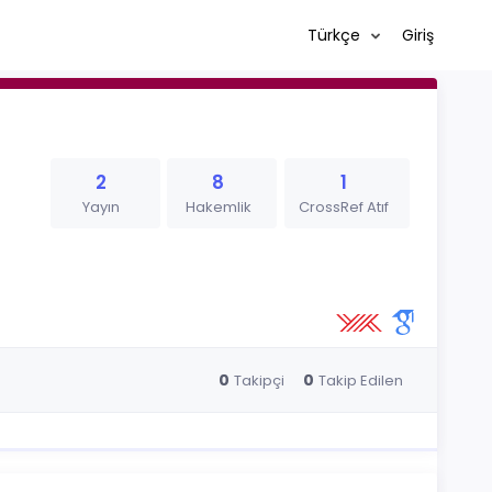
Türkçe
Giriş
2
8
1
Yayın
Hakemlik
CrossRef Atıf
0
0
Takipçi
Takip Edilen