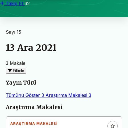
Takip Et
32
Sayı 15
13 Ara 2021
3 Makale
Filtrele
Yayın Türü
Tümünü Göster
3
Araştırma Makalesi
3
Makaleler
Araştırma Makalesi
ARAŞTIRMA MAKALESI