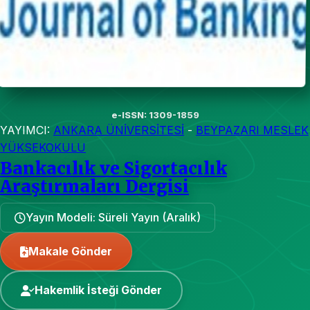
e-ISSN: 1309-1859
YAYIMCI:
ANKARA ÜNİVERSİTESİ
-
BEYPAZARI MESLEK
YÜKSEKOKULU
Bankacılık ve Sigortacılık
Araştırmaları Dergisi
Yayın Modeli: Süreli Yayın (Aralık)
Makale Gönder
Hakemlik İsteği Gönder