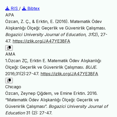
RIS
/
Bibtex
APA
Özcan, Z. Ç., & Erktin, E. (2016). Matematik Ödev
Alışkanlığı Ölçeği: Geçerlik ve Güvenirlik Çalışması.
Bogazici University Journal of Education
,
31
(2), 27-
47.
https://izlik.org/JA47YE38FA
AMA
1.Özcan ZÇ, Erktin E. Matematik Ödev Alışkanlığı
Ölçeği: Geçerlik ve Güvenirlik Çalışması.
BUJE
.
2016;31(2):27-47.
https://izlik.org/JA47YE38FA
Chicago
Özcan, Zeynep Çiğdem, ve Emine Erktin. 2016.
“Matematik Ödev Alışkanlığı Ölçeği: Geçerlik ve
Güvenirlik Çalışması”.
Bogazici University Journal of
Education
31 (2): 27-47.