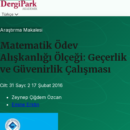
Türkçe
Giriş
Araştırma Makalesi
Matematik Ödev
Alışkanlığı Ölçeği: Geçerlik
ve Güvenirlik Çalışması
Cilt: 31
Sayı: 2
17 Şubat 2016
Zeynep Çiğdem Özcan
Emine Erktin