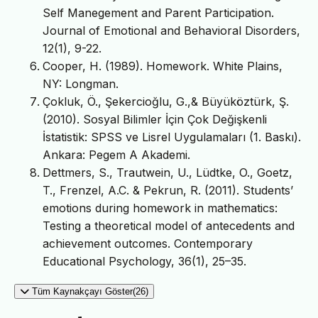
Self Manegement and Parent Participation.
Journal of Emotional and Behavioral Disorders,
12(1), 9-22.
Cooper, H. (1989). Homework. White Plains,
NY: Longman.
Çokluk, Ö., Şekercioğlu, G.,& Büyüköztürk, Ş.
(2010). Sosyal Bilimler İçin Çok Değişkenli
İstatistik: SPSS ve Lisrel Uygulamaları (1. Baskı).
Ankara: Pegem A Akademi.
Dettmers, S., Trautwein, U., Lüdtke, O., Goetz,
T., Frenzel, A.C. & Pekrun, R. (2011). Students’
emotions during homework in mathematics:
Testing a theoretical model of antecedents and
achievement outcomes. Contemporary
Educational Psychology, 36(1), 25–35.
Tüm Kaynakçayı Göster(26)