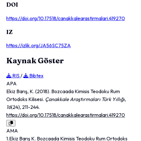
DOI
https://doi.org/10.17518/canakkalearastirmalari.419270
IZ
https://izlik.org/JA56SC75ZA
Kaynak Göster
RIS
/
Bibtex
APA
Ekiz Barış, K. (2018). Bozcaada Kimisis Teodoku Rum
Ortodoks Kilisesi.
Çanakkale Araştırmaları Türk Yıllığı
,
16
(24), 211-244.
https://doi.org/10.17518/canakkalearastirmalari.419270
AMA
1.Ekiz Barış K. Bozcaada Kimisis Teodoku Rum Ortodoks