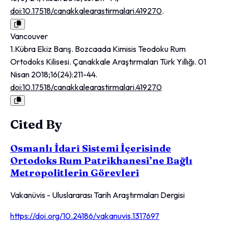
doi:10.17518/canakkalearastirmalari.419270
.
Vancouver
1.Kübra Ekiz Barış. Bozcaada Kimisis Teodoku Rum
Ortodoks Kilisesi. Çanakkale Araştırmaları Türk Yıllığı. 01
Nisan 2018;16(24):211-44.
doi:10.17518/canakkalearastirmalari.419270
Cited By
Osmanlı İdarî Sistemi İçerisinde
Ortodoks Rum Patrikhanesi’ne Bağlı
Metropolitlerin Görevleri
Vakanüvis - Uluslararası Tarih Araştırmaları Dergisi
https://doi.org/10.24186/vakanuvis.1317697