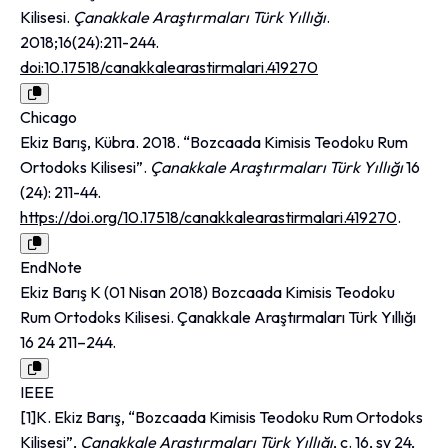
Kilisesi.
Çanakkale Araştırmaları Türk Yıllığı
.
2018;16(24):211-244.
doi:10.17518/canakkalearastirmalari.419270
Chicago
Ekiz Barış, Kübra. 2018. “Bozcaada Kimisis Teodoku Rum
Ortodoks Kilisesi”.
Çanakkale Araştırmaları Türk Yıllığı
16
(24): 211-44.
https://doi.org/10.17518/canakkalearastirmalari.419270
.
EndNote
Ekiz Barış K (01 Nisan 2018) Bozcaada Kimisis Teodoku
Rum Ortodoks Kilisesi. Çanakkale Araştırmaları Türk Yıllığı
16 24 211–244.
IEEE
[1]K. Ekiz Barış, “Bozcaada Kimisis Teodoku Rum Ortodoks
Kilisesi”,
Çanakkale Araştırmaları Türk Yıllığı
, c. 16, sy 24,