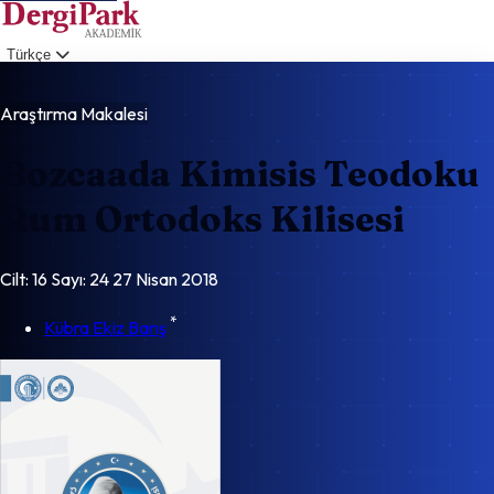
Türkçe
Giriş
Araştırma Makalesi
Bozcaada Kimisis Teodoku
Rum Ortodoks Kilisesi
Cilt: 16
Sayı: 24
27 Nisan 2018
*
Kübra Ekiz Barış