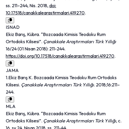
ss. 211–244, Nis. 2018,
doi:
10.17518/canakkalearastirmalari.419270
.
ISNAD
Ekiz Barış, Kübra. “Bozcaada Kimisis Teodoku Rum
Ortodoks Kilisesi”.
Çanakkale Araştırmaları Türk Yıllığı
16/24 (01 Nisan 2018): 211-244.
https://doi.org/10.17518/canakkalearastirmalari.419270
.
JAMA
1.Ekiz Barış K. Bozcaada Kimisis Teodoku Rum Ortodoks
Kilisesi.
Çanakkale Araştırmaları Türk Yıllığı
. 2018;16:211–
244.
MLA
Ekiz Barış, Kübra. “Bozcaada Kimisis Teodoku Rum
Ortodoks Kilisesi”.
Çanakkale Araştırmaları Türk Yıllığı
, c.
16, sy 24, Nisan 2018, ss. 211-44,