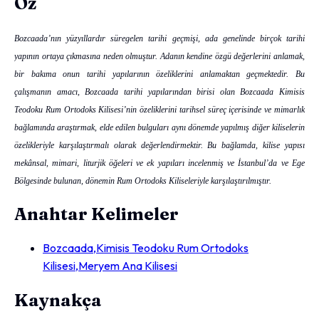
Öz
Bozcaada’nın yüzyıllardır süregelen tarihi geçmişi, ada genelinde birçok tarihi
yapının ortaya çıkmasına neden olmuştur. Adanın kendine özgü değerlerini anlamak,
bir bakıma onun tarihi yapılarının özeliklerini anlamaktan geçmektedir. Bu
çalışmanın amacı, Bozcaada tarihi yapılarından birisi olan Bozcaada Kimisis
Teodoku Rum Ortodoks Kilisesi’nin özeliklerini tarihsel süreç içerisinde ve mimarlık
bağlamında araştırmak, elde edilen bulguları aynı dönemde yapılmış diğer kiliselerin
özelikleriyle karşılaştırmalı olarak değerlendirmektir. Bu bağlamda, kilise yapısı
mekânsal, mimari, liturjik öğeleri ve ek yapıları incelenmiş ve İstanbul’da ve Ege
Bölgesinde bulunan, dönemin Rum Ortodoks Kiliseleriyle karşılaştırılmıştır.
Anahtar Kelimeler
Bozcaada,Kimisis Teodoku Rum Ortodoks
Kilisesi,Meryem Ana Kilisesi
Kaynakça