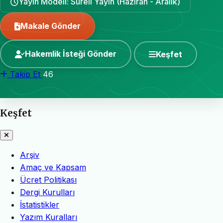
Yayın Modeli: Süreli Yayın (Haziran - Aralık)
Makale Gönder
Hakemlik İsteği Gönder
Keşfet
Takip Et
46
Keşfet
Arşiv
Amaç ve Kapsam
Ücret Politikası
Dergi Kurulları
İstatistikler
Yazım Kuralları