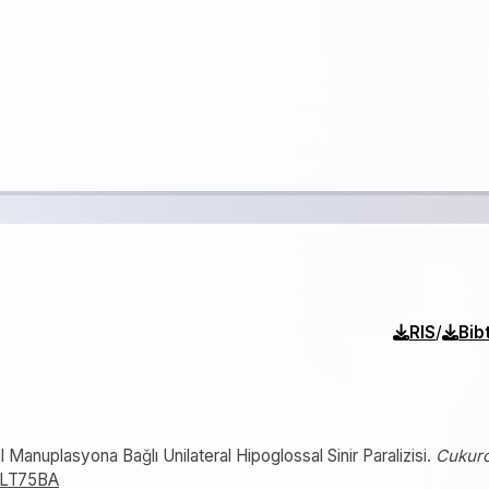
/
RIS
Bib
 Manuplasyona Bağlı Unilateral Hipoglossal Sinir Paralizisi.
Cukur
89LT75BA