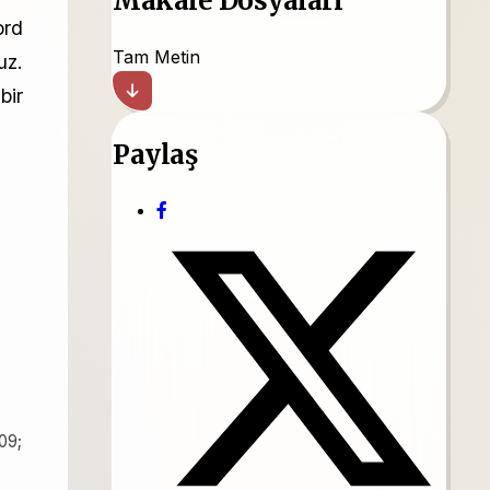
Makale Dosyaları
ord
Tam Metin
uz.
bir
Paylaş
09;