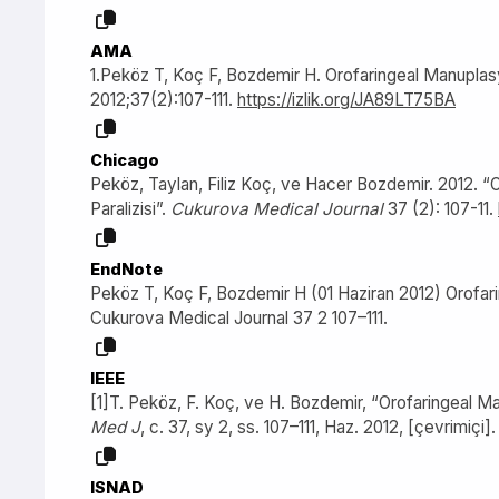
AMA
1.Peköz T, Koç F, Bozdemir H. Orofaringeal Manuplasyon
2012;37(2):107-111.
https://izlik.org/JA89LT75BA
Chicago
Peköz, Taylan, Filiz Koç, ve Hacer Bozdemir. 2012. “O
Paralizisi”.
Cukurova Medical Journal
37 (2): 107-11.
EndNote
Peköz T, Koç F, Bozdemir H (01 Haziran 2012) Orofaring
Cukurova Medical Journal 37 2 107–111.
IEEE
[1]T. Peköz, F. Koç, ve H. Bozdemir, “Orofaringeal Man
Med J
, c. 37, sy 2, ss. 107–111, Haz. 2012, [çevrimiçi]
ISNAD