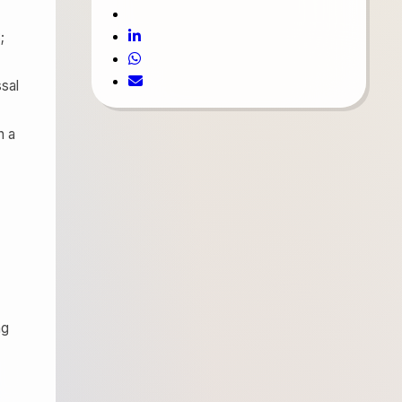
;
ssal
n a
ng