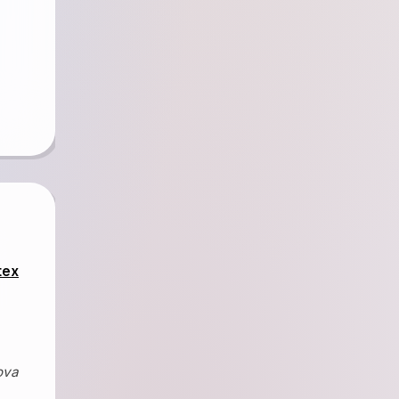
tex
ova