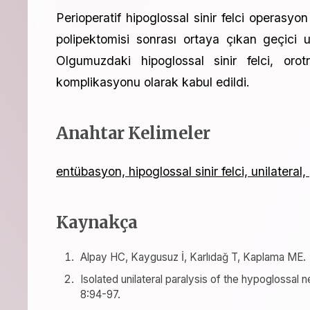
Perioperatif hipoglossal sinir felci operasyo
polipektomisi sonrası ortaya çıkan geçici un
Olgumuzdaki hipoglossal sinir felci, orot
komplikasyonu olarak kabul edildi.
Anahtar Kelimeler
entübasyon, hipoglossal sinir felci, unilateral,
Kaynakça
Alpay HC, Kaygusuz İ, Karlıdağ T, Kaplama ME.
Isolated unilateral paralysis of the hypoglossal
8:94-97.