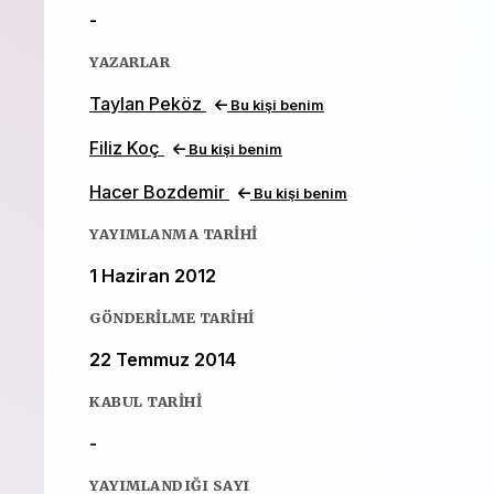
-
YAZARLAR
Taylan Peköz
Bu kişi benim
Filiz Koç
Bu kişi benim
Hacer Bozdemir
Bu kişi benim
YAYIMLANMA TARIHI
1 Haziran 2012
GÖNDERILME TARIHI
22 Temmuz 2014
KABUL TARIHI
-
YAYIMLANDIĞI SAYI