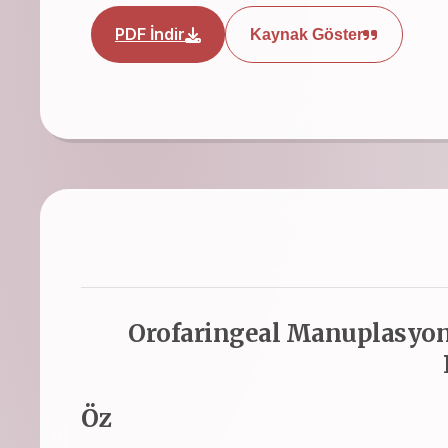
PDF İndir
Kaynak Göster
Orofaringeal Manuplasyona
Öz