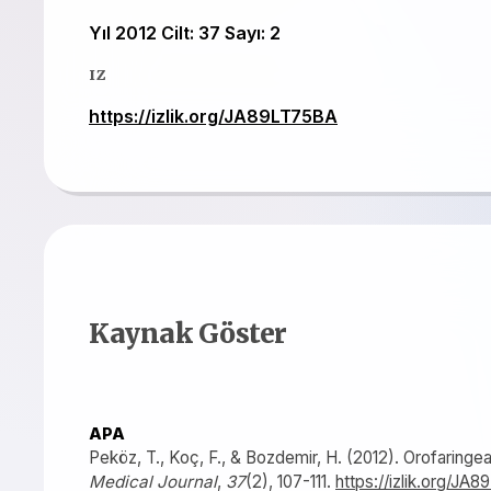
Yıl 2012 Cilt: 37 Sayı: 2
IZ
https://izlik.org/JA89LT75BA
Kaynak Göster
APA
Peköz, T., Koç, F., & Bozdemir, H. (2012). Orofaringeal
Medical Journal
,
37
(2), 107-111.
https://izlik.org/JA