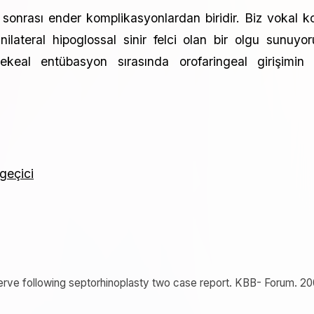
n sonrası ender komplikasyonlardan biridir. Biz vokal k
ilateral hipoglossal sinir felci olan bir olgu sunuyor
rekeal entübasyon sırasında orofaringeal girişimin 
 geçici
 nerve following septorhinoplasty two case report. KBB- Forum. 20