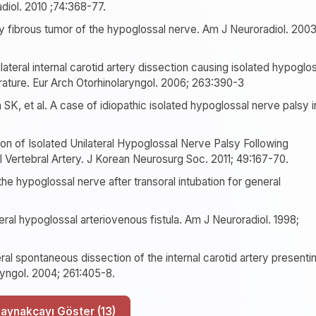
diol. 2010 ;74:368-77.
ry fibrous tumor of the hypoglossal nerve. Am J Neuroradiol. 2003
lateral internal carotid artery dissection causing isolated hypoglo
erature. Eur Arch Otorhinolaryngol. 2006; 263:390-3
K, et al. A case of idiopathic isolated hypoglossal nerve palsy i
 of Isolated Unilateral Hypoglossal Nerve Palsy Following
 Vertebral Artery. J Korean Neurosurg Soc. 2011; 49:167-70.
the hypoglossal nerve after transoral intubation for general
eral hypoglossal arteriovenous fistula. Am J Neuroradiol. 1998;
al spontaneous dissection of the internal carotid artery presenti
ryngol. 2004; 261:405-8.
Tüm Kaynakçayı Göster (13)