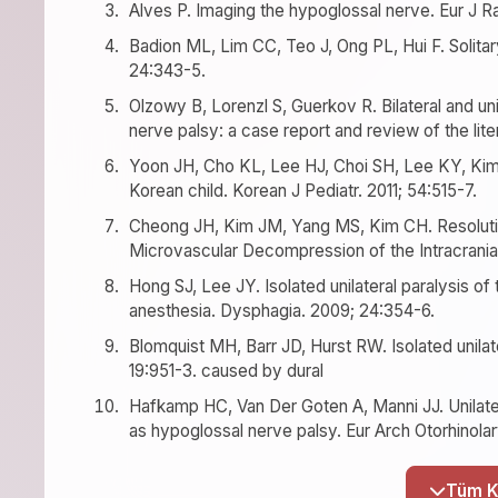
Alves P. Imaging the hypoglossal nerve. Eur J Ra
Badion ML, Lim CC, Teo J, Ong PL, Hui F. Solita
24:343-5.
Olzowy B, Lorenzl S, Guerkov R. Bilateral and uni
nerve palsy: a case report and review of the lit
Yoon JH, Cho KL, Lee HJ, Choi SH, Lee KY, Kim S
Korean child. Korean J Pediatr. 2011; 54:515-7.
Cheong JH, Kim JM, Yang MS, Kim CH. Resolution
Microvascular Decompression of the Intracranial
Hong SJ, Lee JY. Isolated unilateral paralysis of 
anesthesia. Dysphagia. 2009; 24:354-6.
Blomquist MH, Barr JD, Hurst RW. Isolated unilat
19:951-3. caused by dural
Hafkamp HC, Van Der Goten A, Manni JJ. Unilater
as hypoglossal nerve palsy. Eur Arch Otorhinola