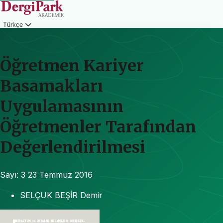
Türkçe
Giriş
Öğretmen Kariyer
Basamakları
Uygulamasının
Öğretmenler Tarafından
Değerlendirilmesi
Sayı: 3
23 Temmuz 2016
SELÇUK BEŞİR Demir