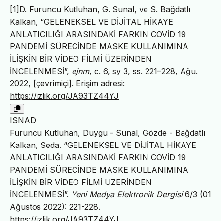
[1]D. Furuncu Kutluhan, G. Sunal, ve S. Bağdatlı
Kalkan, “GELENEKSEL VE DİJİTAL HİKAYE
ANLATICILIĞI ARASINDAKİ FARKIN COVİD 19
PANDEMİ SÜRECİNDE MASKE KULLANIMINA
İLİŞKİN BİR VİDEO FİLMİ ÜZERİNDEN
İNCELENMESİ”,
ejnm
, c. 6, sy 3, ss. 221–228, Ağu.
2022, [çevrimiçi]. Erişim adresi:
https://izlik.org/JA93TZ44YJ
ISNAD
Furuncu Kutluhan, Duygu - Sunal, Gözde - Bağdatlı
Kalkan, Seda. “GELENEKSEL VE DİJİTAL HİKAYE
ANLATICILIĞI ARASINDAKİ FARKIN COVİD 19
PANDEMİ SÜRECİNDE MASKE KULLANIMINA
İLİŞKİN BİR VİDEO FİLMİ ÜZERİNDEN
İNCELENMESİ”.
Yeni Medya Elektronik Dergisi
6/3 (01
Ağustos 2022): 221-228.
https://izlik.org/JA93TZ44YJ
.