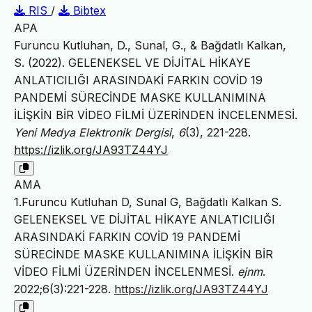
RIS
/
Bibtex
APA
Furuncu Kutluhan, D., Sunal, G., & Bağdatlı Kalkan,
S. (2022). GELENEKSEL VE DİJİTAL HİKAYE
ANLATICILIĞI ARASINDAKİ FARKIN COVİD 19
PANDEMİ SÜRECİNDE MASKE KULLANIMINA
İLİŞKİN BİR VİDEO FİLMİ ÜZERİNDEN İNCELENMESİ.
Yeni Medya Elektronik Dergisi
,
6
(3), 221-228.
https://izlik.org/JA93TZ44YJ
AMA
1.Furuncu Kutluhan D, Sunal G, Bağdatlı Kalkan S.
GELENEKSEL VE DİJİTAL HİKAYE ANLATICILIĞI
ARASINDAKİ FARKIN COVİD 19 PANDEMİ
SÜRECİNDE MASKE KULLANIMINA İLİŞKİN BİR
VİDEO FİLMİ ÜZERİNDEN İNCELENMESİ.
ejnm
.
2022;6(3):221-228.
https://izlik.org/JA93TZ44YJ