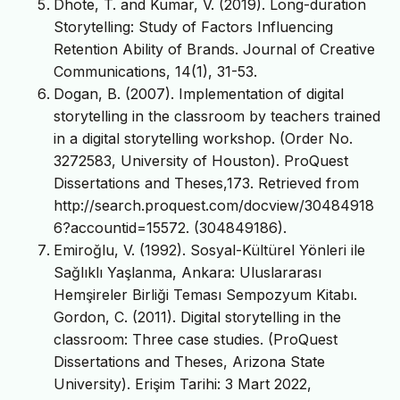
Dhote, T. and Kumar, V. (2019). Long-duration
Storytelling: Study of Factors Influencing
Retention Ability of Brands. Journal of Creative
Communications, 14(1), 31-53.
Dogan, B. (2007). Implementation of digital
storytelling in the classroom by teachers trained
in a digital storytelling workshop. (Order No.
3272583, University of Houston). ProQuest
Dissertations and Theses,173. Retrieved from
http://search.proquest.com/docview/30484918
6?accountid=15572. (304849186).
Emiroğlu, V. (1992). Sosyal-Kültürel Yönleri ile
Sağlıklı Yaşlanma, Ankara: Uluslararası
Hemşireler Birliği Teması Sempozyum Kitabı.
Gordon, C. (2011). Digital storytelling in the
classroom: Three case studies. (ProQuest
Dissertations and Theses, Arizona State
University). Erişim Tarihi: 3 Mart 2022,