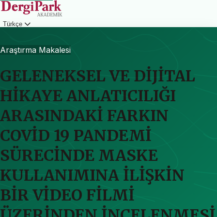
Türkçe
Giriş
Araştırma Makalesi
GELENEKSEL VE DİJİTAL
HİKAYE ANLATICILIĞI
ARASINDAKİ FARKIN
COVİD 19 PANDEMİ
SÜRECİNDE MASKE
KULLANIMINA İLİŞKİN
BİR VİDEO FİLMİ
ÜZERİNDEN İNCELENMESİ