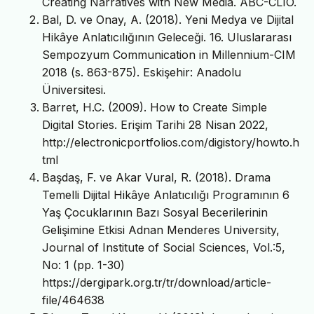
Creating Narratives with New Media. ABC-CLIO.
Bal, D. ve Onay, A. (2018). Yeni Medya ve Dijital
Hikâye Anlatıcılığının Geleceği. 16. Uluslararası
Sempozyum Communication in Millennium-CIM
2018 (s. 863-875). Eskişehir: Anadolu
Üniversitesi.
Barret, H.C. (2009). How to Create Simple
Digital Stories. Erişim Tarihi 28 Nisan 2022,
http://electronicportfolios.com/digistory/howto.h
tml
Başdaş, F. ve Akar Vural, R. (2018). Drama
Temelli Dijital Hikâye Anlatıcılığı Programının 6
Yaş Çocuklarının Bazı Sosyal Becerilerinin
Gelişimine Etkisi Adnan Menderes University,
Journal of Institute of Social Sciences, Vol.:5,
No: 1 (pp. 1-30)
https://dergipark.org.tr/tr/download/article-
file/464638