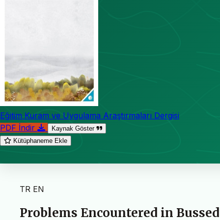
Eğitim Kuram ve Uygulama Araştırmaları Dergisi
PDF İndir
Kaynak Göster
Kütüphaneme Ekle
TR
EN
Problems Encountered in Bussed