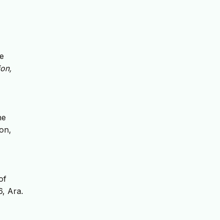
e
ion,
he
on,
of
6, Ara.