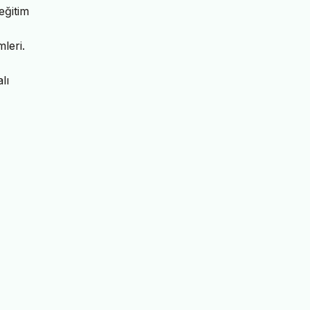
eğitim
leri.
lı