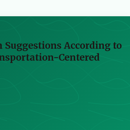
 Suggestions According to
nsportation-Centered