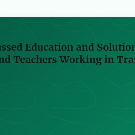
ssed Education and Solution
nd Teachers Working in Tra