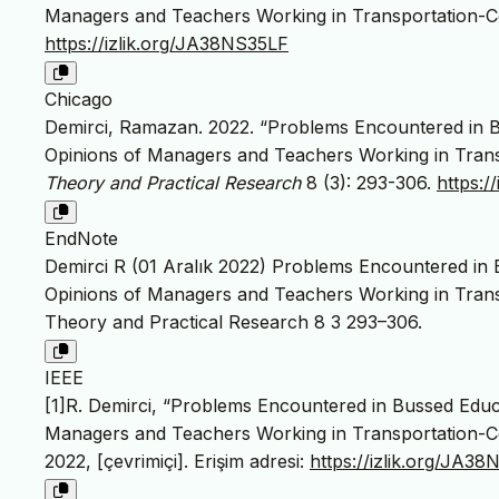
Managers and Teachers Working in Transportation-C
https://izlik.org/JA38NS35LF
Chicago
Demirci, Ramazan. 2022. “Problems Encountered in B
Opinions of Managers and Teachers Working in Trans
Theory and Practical Research
8 (3): 293-306.
https:/
EndNote
Demirci R (01 Aralık 2022) Problems Encountered in 
Opinions of Managers and Teachers Working in Transp
Theory and Practical Research 8 3 293–306.
IEEE
[1]R. Demirci, “Problems Encountered in Bussed Educ
Managers and Teachers Working in Transportation-Ce
2022, [çevrimiçi]. Erişim adresi:
https://izlik.org/JA3