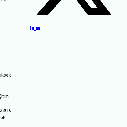
Yüksek
ğitim
23(1).
sek