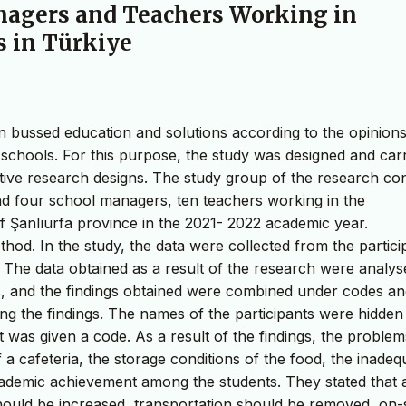
nagers and Teachers Working in
s in Türkiye
n bussed education and solutions according to the opinions
schools. For this purpose, the study was designed and car
ative research designs. The study group of the research con
 and four school managers, ten teachers working in the
 of Şanlıurfa province in the 2021- 2022 academic year.
od. In the study, the data were collected from the partici
. The data obtained as a result of the research were analys
ds, and the findings obtained were combined under codes a
ng the findings. The names of the participants were hidden 
t was given a code. As a result of the findings, the problem
f a cafeteria, the storage conditions of the food, the inade
academic achievement among the students. They stated that 
should be increased, transportation should be removed, on-s