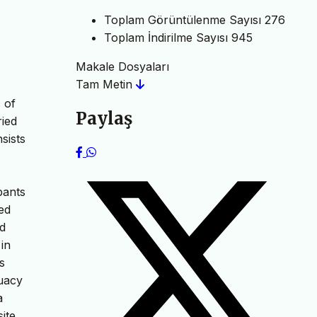
Toplam Görüntülenme Sayısı
276
Toplam İndirilme Sayısı
945
Makale Dosyaları
Tam Metin
 of
Paylaş
ried
sists
pants
ed
nd
in
s
quacy
a
ite