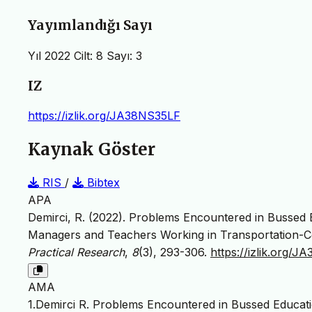
Yayımlandığı Sayı
Yıl 2022 Cilt: 8 Sayı: 3
IZ
https://izlik.org/JA38NS35LF
Kaynak Göster
RIS
/
Bibtex
APA
Demirci, R. (2022). Problems Encountered in Bussed 
Managers and Teachers Working in Transportation-C
Practical Research
,
8
(3), 293-306.
https://izlik.org/
AMA
1.Demirci R. Problems Encountered in Bussed Educati