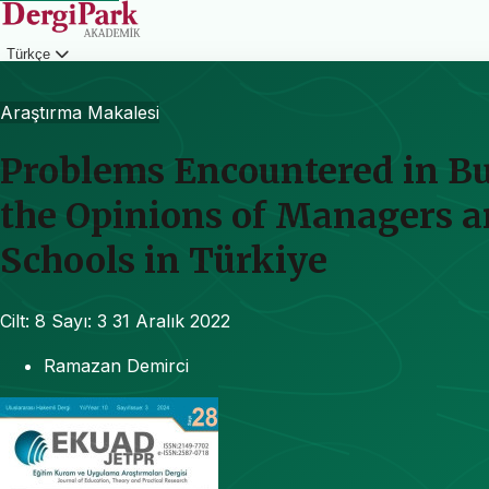
Türkçe
Giriş
Araştırma Makalesi
Problems Encountered in Bu
the Opinions of Managers a
Schools in Türkiye
Cilt: 8
Sayı: 3
31 Aralık 2022
Ramazan Demirci