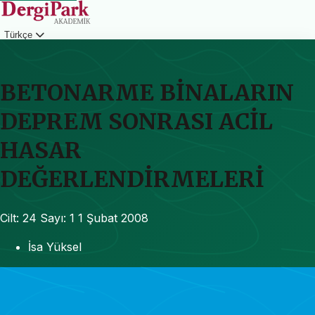
Türkçe
Giriş
BETONARME BİNALARIN
DEPREM SONRASI ACİL
HASAR
DEĞERLENDİRMELERİ
Cilt: 24
Sayı: 1
1 Şubat 2008
İsa Yüksel