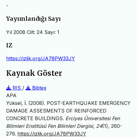
-
Yayımlandığı Sayı
Yıl 2008 Cilt: 24 Sayı: 1
IZ
https://izlik.org/JA78PW33JY
Kaynak Göster
RIS
/
Bibtex
APA
Yüksel, İ. (2008). POST-EARTHQUAKE EMERGENCY
DAMAGE ASSESMENTS OF REINFORCED
CONCRETE BUILDINGS.
Erciyes Üniversitesi Fen
Bilimleri Enstitüsü Fen Bilimleri Dergisi
,
24
(1), 260-
276.
https://izlik.org/JA78PW33JY