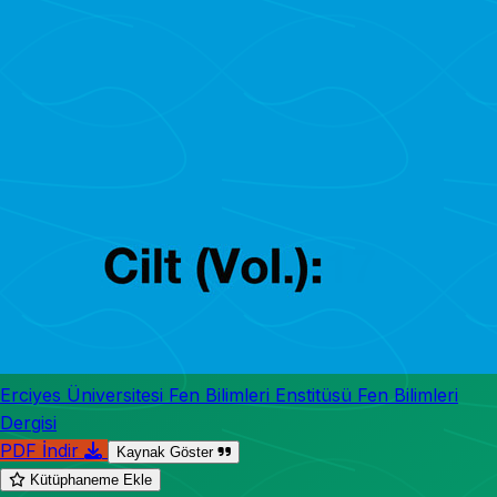
Erciyes Üniversitesi Fen Bilimleri Enstitüsü Fen Bilimleri
Dergisi
PDF İndir
Kaynak Göster
Kütüphaneme Ekle