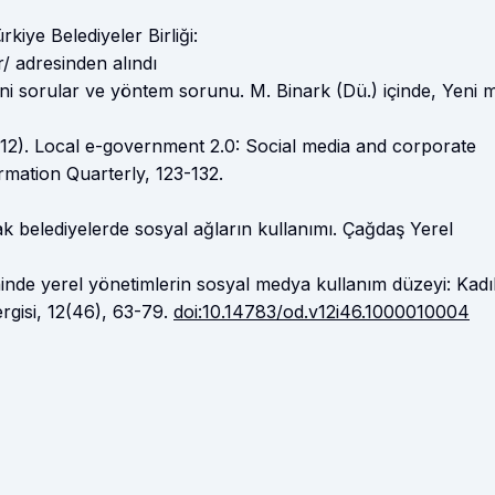
rkiye Belediyeler Birliği:
r/ adresinden alındı
ni sorular ve yöntem sorunu. M. Binark (Dü.) içinde, Yeni
2012). Local e-government 2.0: Social media and corporate
rmation Quarterly, 123-132.
arak belediyelerde sosyal ağların kullanımı. Çağdaş Yerel
ninde yerel yönetimlerin sosyal medya kullanım düzeyi: Kad
rgisi, 12(46), 63-79.
doi:10.14783/od.v12i46.1000010004