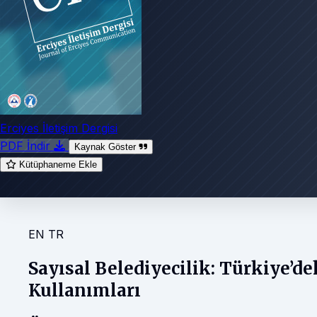
Erciyes İletişim Dergisi
PDF İndir
Kaynak Göster
Kütüphaneme Ekle
EN
TR
Sayısal Belediyecilik: Türkiye’d
Kullanımları