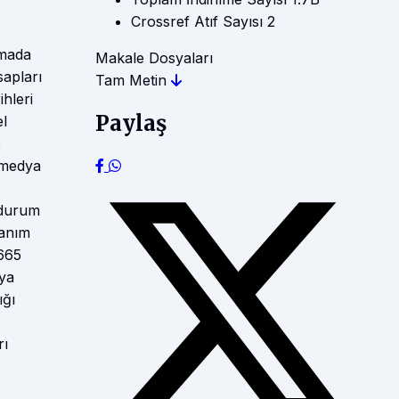
Crossref Atıf Sayısı
2
şmada
Makale Dosyaları
sapları
Tam Metin
hleri
Paylaş
el
b
l medya
u durum
lanım
 665
dya
ığı
rı