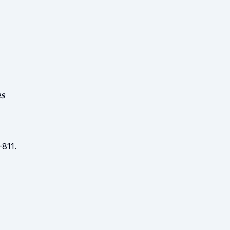
es
-811.