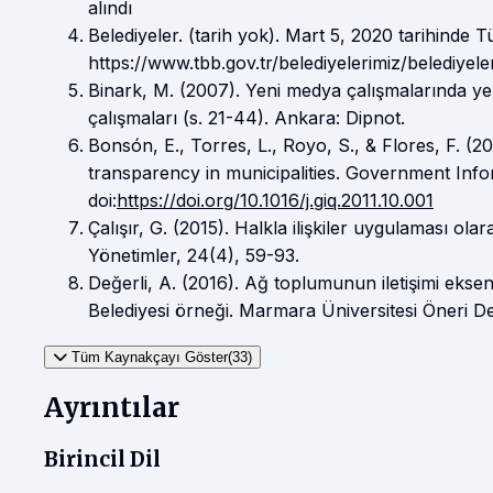
alındı
Belediyeler. (tarih yok). Mart 5, 2020 tarihinde Tü
https://www.tbb.gov.tr/belediyelerimiz/belediyele
Binark, M. (2007). Yeni medya çalışmalarında ye
çalışmaları (s. 21-44). Ankara: Dipnot.
Bonsón, E., Torres, L., Royo, S., & Flores, F. (
transparency in municipalities. Government Info
doi:
https://doi.org/10.1016/j.giq.2011.10.001
Çalışır, G. (2015). Halkla ilişkiler uygulaması ol
Yönetimler, 24(4), 59-93.
Değerli, A. (2016). Ağ toplumunun iletişimi ekse
Belediyesi örneği. Marmara Üniversitesi Öneri De
Tüm Kaynakçayı Göster(33)
Ayrıntılar
Birincil Dil