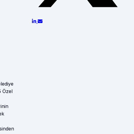
lediye
5 Özel
inin
ek
sinden