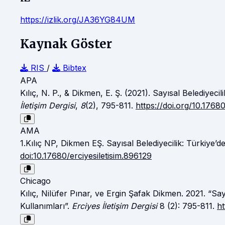
https://izlik.org/JA36YG84UM
Kaynak Göster
RIS
/
Bibtex
APA
Kılıç, N. P., & Dikmen, E. Ş. (2021). Sayısal Belediyeci
İletişim Dergisi
,
8
(2), 795-811.
https://doi.org/10.17680
AMA
1.Kılıç NP, Dikmen EŞ. Sayısal Belediyecilik: Türkiye’d
doi:10.17680/erciyesiletisim.896129
Chicago
Kılıç, Nilüfer Pınar, ve Ergin Şafak Dikmen. 2021. “Say
Kullanımları”.
Erciyes İletişim Dergisi
8 (2): 795-811.
ht