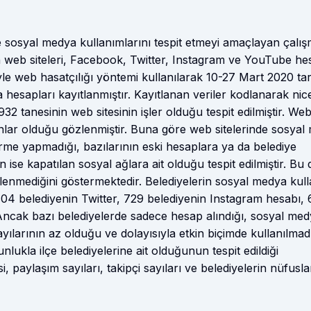
ve sosyal medya kullanımlarını tespit etmeyi amaçlayan çalı
in web siteleri, Facebook, Twitter, Instagram ve YouTube he
le web hasatçılığı yöntemi kullanılarak 10-27 Mart 2020 tari
a hesapları kayıtlanmıştır. Kayıtlanan veriler kodlanarak nic
32 tanesinin web sitesinin işler olduğu tespit edilmiştir. We
runlar olduğu gözlenmiştir. Buna göre web sitelerinde sosya
rme yapmadığı, bazılarının eski hesaplara ya da belediye
n ise kapatılan sosyal ağlara ait olduğu tespit edilmiştir. B
llenmediğini göstermektedir. Belediyelerin sosyal medya kul
804 belediyenin Twitter, 729 belediyenin Instagram hesabı,
 Ancak bazı belediyelerde sadece hesap alındığı, sosyal me
yılarının az olduğu ve dolayısıyla etkin biçimde kullanılmad
ukla ilçe belediyelerine ait olduğunun tespit edildiği
paylaşım sayıları, takipçi sayıları ve belediyelerin nüfusla