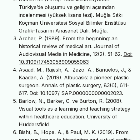
Türkiye’de oluşumu ve gelişimi açısından
incelenmesi (yüksek lisans tezi). Muğla Sıtkı
Koçman Üniversitesi Sosyal Bilimler Enstitüsü
Grafik-Tasarım Anasanat Dalı, Muğla.
Archer, P. (1989). From the beginning: an
historical review of medical art. Journal of
Audiovisual Media in Medicine, 12(2), 51-62.
Doi:
10.3109/17453058909055063
Asaad, M., Rajesh, A., Zazo, A., Banuelos, J., &
Kaadan, A. (2019). Albucasis: a pioneer plastic
surgeon. Annals of plastic surgery, 83(6), 611-
617. Doi: 10.1097/ SAP.0000000000002023.
Barlow, N., Barker, C. ve Burton, R. (2008).
Visual tools as a learning and teaching strategy
within healthcare education. University of
Huddersfield
Bisht, B., Hope, A., & Paul, M. K. (2019). From
papyrus leaves to bioprinting and virtual reality: