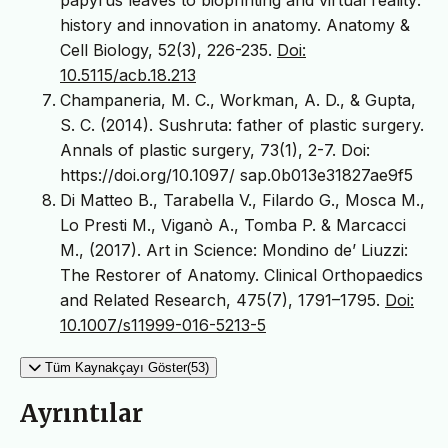
history and innovation in anatomy. Anatomy &
Cell Biology, 52(3), 226-235.
Doi:
10.5115/acb.18.213
Champaneria, M. C., Workman, A. D., & Gupta,
S. C. (2014). Sushruta: father of plastic surgery.
Annals of plastic surgery, 73(1), 2-7. Doi:
https://doi.org/10.1097/ sap.0b013e31827ae9f5
Di Matteo B., Tarabella V., Filardo G., Mosca M.,
Lo Presti M., Viganò A., Tomba P. & Marcacci
M., (2017). Art in Science: Mondino de’ Liuzzi:
The Restorer of Anatomy. Clinical Orthopaedics
and Related Research, 475(7), 1791–1795.
Doi:
10.1007/s11999-016-5213-5
Tüm Kaynakçayı Göster(53)
Ayrıntılar