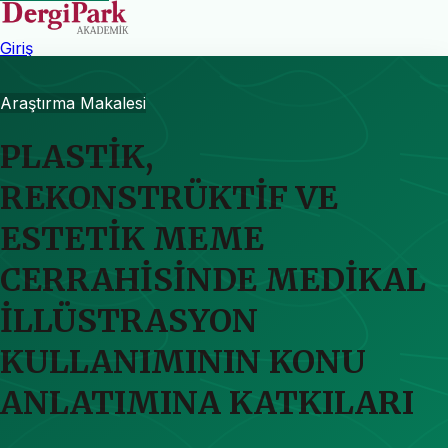
Giriş
Araştırma Makalesi
PLASTİK,
REKONSTRÜKTİF VE
ESTETİK MEME
CERRAHİSİNDE MEDİKAL
İLLÜSTRASYON
KULLANIMININ KONU
ANLATIMINA KATKILARI