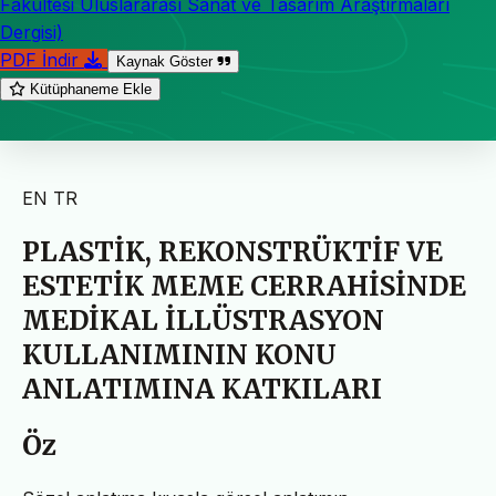
Fakültesi Uluslararası Sanat ve Tasarım Araştırmaları
Dergisi)
PDF İndir
Kaynak Göster
Kütüphaneme Ekle
EN
TR
PLASTİK, REKONSTRÜKTİF VE
ESTETİK MEME CERRAHİSİNDE
MEDİKAL İLLÜSTRASYON
KULLANIMININ KONU
ANLATIMINA KATKILARI
Öz