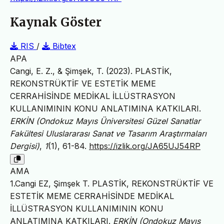
Kaynak Göster
RIS
/
Bibtex
APA
Cangi, E. Z., & Şimşek, T. (2023). PLASTİK,
REKONSTRÜKTİF VE ESTETİK MEME
CERRAHİSİNDE MEDİKAL İLLÜSTRASYON
KULLANIMININ KONU ANLATIMINA KATKILARI.
ERKİN (Ondokuz Mayıs Üniversitesi Güzel Sanatlar
Fakültesi Uluslararası Sanat ve Tasarım Araştırmaları
Dergisi)
,
1
(1), 61-84.
https://izlik.org/JA65UJ54RP
AMA
1.Cangi EZ, Şimşek T. PLASTİK, REKONSTRÜKTİF VE
ESTETİK MEME CERRAHİSİNDE MEDİKAL
İLLÜSTRASYON KULLANIMININ KONU
ANLATIMINA KATKILARI.
ERKİN (Ondokuz Mayıs