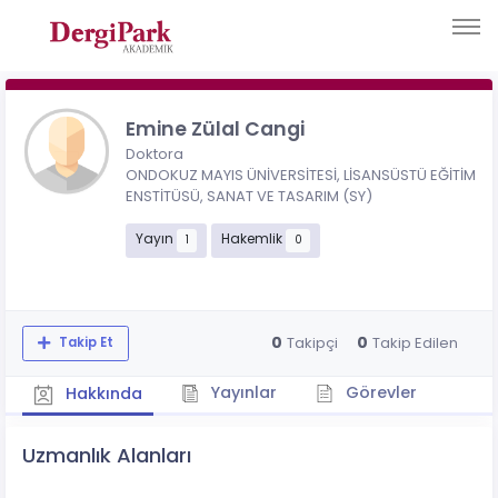
Emine Zülal Cangi
Doktora
ONDOKUZ MAYIS ÜNİVERSİTESİ, LİSANSÜSTÜ EĞİTİM
ENSTİTÜSÜ, SANAT VE TASARIM (SY)
Yayın
Hakemlik
1
0
0
0
Takipçi
Takip Edilen
Takip Et
Yayınlar
Görevler
Hakkında
Uzmanlık Alanları