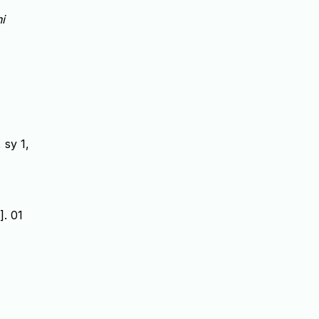
i
, sy 1,
. 01