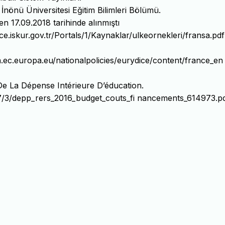
 İnönü Üniversitesi Eğitim Bilimleri Bölümü.
en 17.09.2018 tarihinde alınmıştı
e.iskur.gov.tr/Portals/1/Kaynaklar/ulkeornekleri/fransa.pdf
a.ec.europa.eu/nationalpolicies/eurydice/content/france_en
 La Dépense Intérieure D’éducation.
/97/3/depp_rers_2016_budget_couts_fi nancements_614973.p