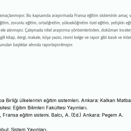
i amaçlanmıştır. Bu kapsamda araştırmada Fransa eğitim sisteminin amaç 
eğitim, zorunlu eğitim, ortaöğretim, yükseköğretim özel eğitim, yetişkin eği
 ele alınmıştır. Çalışmada nitel araştırma yöntemlerinden, doküman incele
gili kitap, dergi, makale, köşe yazısı, resmi belge ve rapor gibi basılı ve inte
nulan başlıklar altında raporlaştırılmıştır.
a Birliği ülkelerinin eğitim sistemleri. Ankara: Kalkan Matbaa
tesi: Eğitim Bilimleri Fakültesi Yayınları.
i, Fransa eğitim sistemi. Balcı, A. (Ed.) Ankara: Pegem A.
nbul: Sistem Yayınları.