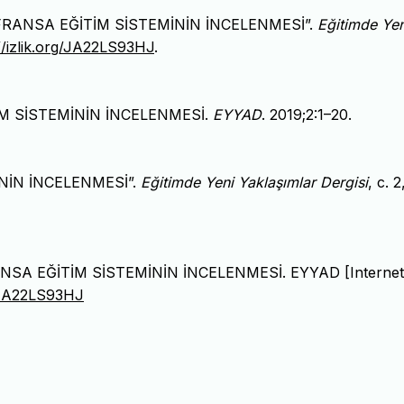
bel. “FRANSA EĞİTİM SİSTEMİNİN İNCELENMESİ”.
Eğitimde Yen
//izlik.org/JA22LS93HJ
.
İTİM SİSTEMİNİN İNCELENMESİ.
EYYAD
. 2019;2:1–20.
İNİN İNCELENMESİ”.
Eğitimde Yeni Yaklaşımlar Dergisi
, c. 2
 FRANSA EĞİTİM SİSTEMİNİN İNCELENMESİ. EYYAD [Internet]
g/JA22LS93HJ