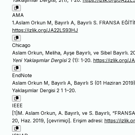
Yaklaşımlar Dergisi
,
2
(1), 1-20.
https://izlik.org/JA22
AMA
1.Aslam Orkun M, Bayırlı A, Bayırlı S. FRANSA EĞ
https://izlik.org/JA22LS93HJ
Chicago
Aslam Orkun, Meliha, Ayşe Bayırlı, ve Sibel Bayır
Yeni Yaklaşımlar Dergisi
2 (1): 1-20.
https://izlik.org
EndNote
Aslam Orkun M, Bayırlı A, Bayırlı S (01 Haziran 2
Yaklaşımlar Dergisi 2 1 1–20.
IEEE
[1]M. Aslam Orkun, A. Bayırlı, ve S. Bayırlı, “FR
20, Haz. 2019, [çevrimiçi]. Erişim adresi:
https://izlik