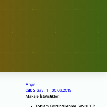
Arşiv
Cilt: 2 Sayı: 1 , 30.06.2019
Makale İstatistikleri
Toplam Görüntülenme Sayısı
11B