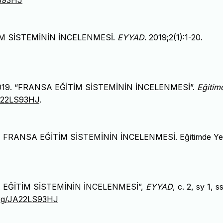
LS93HJ
İTİM SİSTEMİNİN İNCELENMESİ.
EYYAD
. 2019;2(1):1-20.
lı. 2019. “FRANSA EĞİTİM SİSTEMİNİN İNCELENMESİ”.
Eğitim
/JA22LS93HJ
.
019) FRANSA EĞİTİM SİSTEMİNİN İNCELENMESİ. Eğitimde Ye
ANSA EĞİTİM SİSTEMİNİN İNCELENMESİ”,
EYYAD
, c. 2, sy 1, ss
.org/JA22LS93HJ