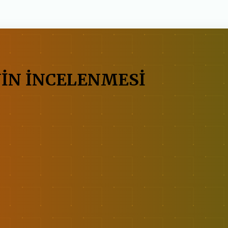
NİN İNCELENMESİ