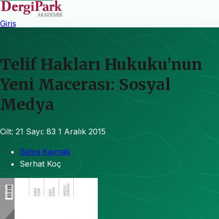
Giriş
Telif Hakları Hukuku’nun
Yeni Macerası: Sosyal
Medya
Cilt: 21
Sayı: 83
1 Aralık 2015
Selva Kaynak
Serhat Koç