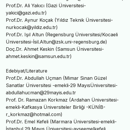
Prof.Dr. Ali Yakıcı (Gazi Üniversitesi-
yakici@gazi.edu.tr)
Prof.Dr. Aynur Koçak (Yıldız Teknik Üniversitesi-
nurkocak@yildiz.edu.tr)
Prof.Dr. Işıl Altun (Regensburg Üniversitesi/Kocaeli
Üniversitesi-İsil.Altun@zsk.uni-regensburg.de)
Doç.Dr. Ahmet Keskin (Samsun Üniversitesi-
ahmet.keskin@samsun.edu.tr)
Edebiyat/Literature
Prof.Dr. Abdullah Uçman (Mimar Sinan Güzel
Sanatlar Üniversitesi -emekli-29 MayısÜniversitesi-
abdullahucman@29mayis.edu.tr
Prof. Dr. Ramazan Korkmaz (Ardahan Üniversitesi-
emekli-Kafkasya Üniversiteler Birliği -KÜNİB-
r_korkmaz@hotmail.com)
Prof.Dr. Emel Kefeli (Marmara Üniversitesi-emekli-
İstanbul 29 Mayıs Üniversitesi-ayseemelkefeli