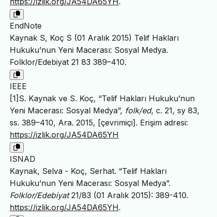
https://izlik.org/JA54DA65YH
.
EndNote
Kaynak S, Koç S (01 Aralık 2015) Telif Hakları
Hukuku’nun Yeni Macerası: Sosyal Medya.
Folklor/Edebiyat 21 83 389–410.
IEEE
[1]S. Kaynak ve S. Koç, “Telif Hakları Hukuku’nun
Yeni Macerası: Sosyal Medya”,
folk/ed
, c. 21, sy 83,
ss. 389–410, Ara. 2015, [çevrimiçi]. Erişim adresi:
https://izlik.org/JA54DA65YH
ISNAD
Kaynak, Selva - Koç, Serhat. “Telif Hakları
Hukuku’nun Yeni Macerası: Sosyal Medya”.
Folklor/Edebiyat
21/83 (01 Aralık 2015): 389-410.
https://izlik.org/JA54DA65YH
.