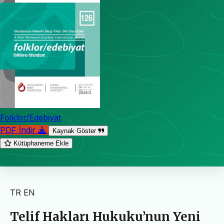
Folklor/Edebiyat
PDF İndir
Kaynak Göster
Kütüphaneme Ekle
TR
EN
Telif Hakları Hukuku’nun Yeni