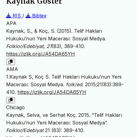
Kaynak Göster
RIS
/
Bibtex
APA
Kaynak, S., & Koç, S. (2015). Telif Hakları
Hukuku’nun Yeni Macerası: Sosyal Medya.
Folklor/Edebiyat
,
21
(83), 389-410.
https://izlik.org/JA54DA65YH
AMA
1.Kaynak S, Koç S. Telif Hakları Hukuku’nun Yeni
Macerası: Sosyal Medya.
folk/ed
. 2015;21(83):389-
410.
https://izlik.org/JA54DA65YH
Chicago
Kaynak, Selva, ve Serhat Koç. 2015. “Telif Hakları
Hukuku’nun Yeni Macerası: Sosyal Medya”.
Folklor/Edebiyat
21 (83): 389-410.