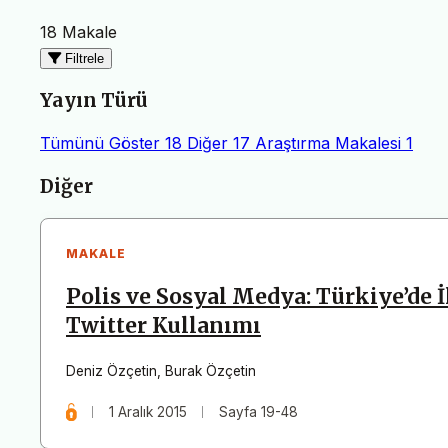
18 Makale
Filtrele
Yayın Türü
Tümünü Göster
18
Diğer
17
Araştırma Makalesi
1
Makaleler
Diğer
MAKALE
Polis ve Sosyal Medya: Türkiye’de
Twitter Kullanımı
Deniz Özçetin
,
Burak Özçetin
1 Aralık 2015
Sayfa 19-48