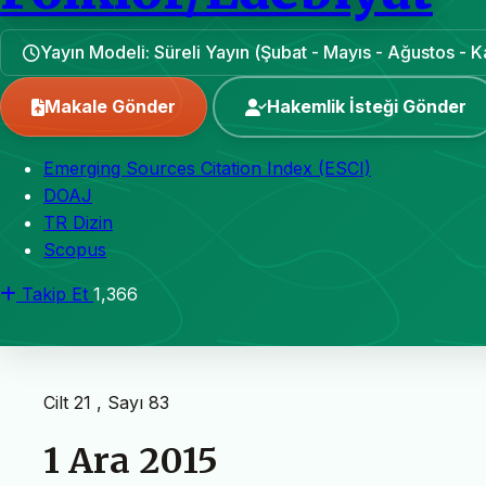
Yayın Modeli: Süreli Yayın (Şubat - Mayıs - Ağustos - 
Makale Gönder
Hakemlik İsteği Gönder
Emerging Sources Citation Index (ESCI)
DOAJ
TR Dizin
Scopus
Takip Et
1,366
Cilt 21 , Sayı 83
1 Ara 2015