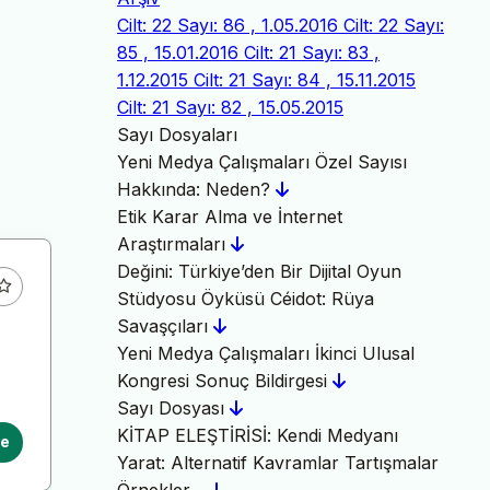
Cilt: 22 Sayı: 86 , 1.05.2016
Cilt: 22 Sayı:
85 , 15.01.2016
Cilt: 21 Sayı: 83 ,
1.12.2015
Cilt: 21 Sayı: 84 , 15.11.2015
Cilt: 21 Sayı: 82 , 15.05.2015
Sayı Dosyaları
Yeni Medya Çalışmaları Özel Sayısı
Hakkında: Neden?
Etik Karar Alma ve İnternet
Araştırmaları
Değini: Türkiye’den Bir Dijital Oyun
Stüdyosu Öyküsü Céidot: Rüya
Savaşçıları
Yeni Medya Çalışmaları İkinci Ulusal
Kongresi Sonuç Bildirgesi
Sayı Dosyası
KİTAP ELEŞTİRİSİ: Kendi Medyanı
le
Yarat: Alternatif Kavramlar Tartışmalar