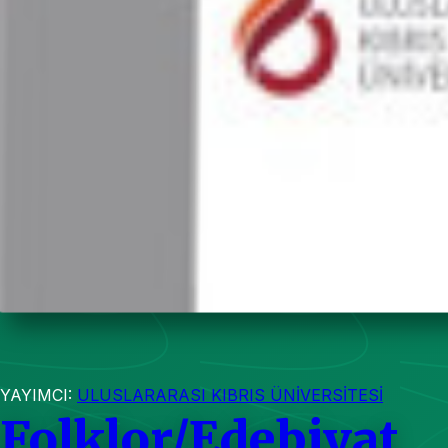
YAYIMCI:
ULUSLARARASI KIBRIS ÜNİVERSİTESİ
Folklor/Edebiyat