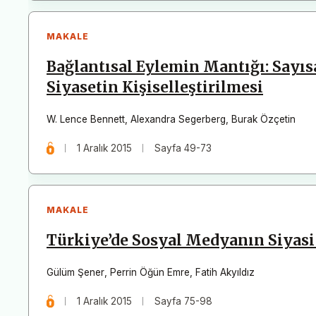
MAKALE
Bağlantısal Eylemin Mantığı: Sayı
Siyasetin Kişiselleştirilmesi
W. Lence Bennett
,
Alexandra Segerberg
,
Burak Özçetin
1 Aralık 2015
Sayfa 49-73
MAKALE
Türkiye’de Sosyal Medyanın Siyasi 
Gülüm Şener
,
Perrin Öğün Emre
,
Fatih Akyıldız
1 Aralık 2015
Sayfa 75-98