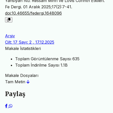
Yansıyan Nü: Ressam Mihri ve Lovis Corinth Etkileri.
Fe Dergi. 01 Aralık 2025;17(2):7-41.
doi:10.46655/federgi.1648096
Arşiv
Cilt: 17 Sayı: 2 , 17.12.2025
Makale İstatistikleri
Toplam Görüntülenme Sayısı
635
Toplam İndirilme Sayısı
1.1B
Makale Dosyaları
Tam Metin
Paylaş