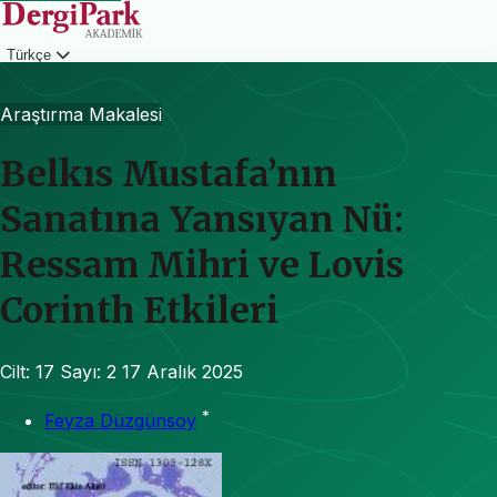
Türkçe
Giriş
Araştırma Makalesi
Belkıs Mustafa’nın
Sanatına Yansıyan Nü:
Ressam Mihri ve Lovis
Corinth Etkileri
Cilt: 17
Sayı: 2
17 Aralık 2025
*
Feyza Düzgünsoy