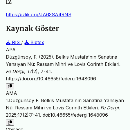
IZ
https://izlik.org/JA63SA49NS
Kaynak Göster
RIS
/
Bibtex
APA
Düzgünsoy, F. (2025). Belkıs Mustafa’nın Sanatına
Yansıyan Nü: Ressam Mihri ve Lovis Corinth Etkileri.
Fe Dergi
,
17
(2), 7-41.
https://doi.org/10.46655/federgi.1648096
AMA
1.Düzgünsoy F. Belkıs Mustafa’nın Sanatına Yansıyan
Nü: Ressam Mihri ve Lovis Corinth Etkileri.
Fe Dergi
.
2025;17(2):7-41.
doi:10.46655/federgi.1648096
Chicago