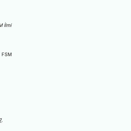
 İlmi
i. FSM
7
.