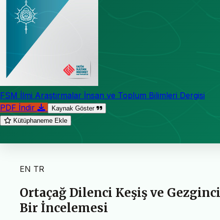
FSM İlmi Araştırmalar İnsan ve Toplum Bilimleri Dergisi
PDF İndir
Kaynak Göster
Kütüphaneme Ekle
EN
TR
Ortaçağ Dilenci Keşiş ve Gezginc
Bir İncelemesi