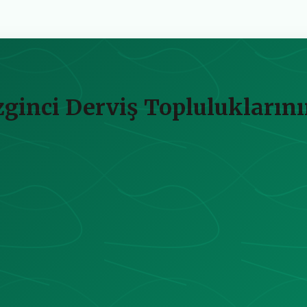
zginci Derviş Topluluklarını