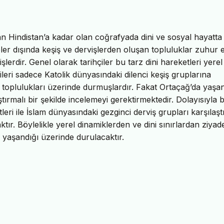
’dan Hindistan’a kadar olan coğrafyada dini ve sosyal hayatta
eler dışında keşiş ve dervişlerden oluşan topluluklar zuhur 
rdir. Genel olarak tarihçiler bu tarz dini hareketleri yerel
leri sadece Katolik dünyasındaki dilenci keşiş gruplarına
viş toplulukları üzerinde durmuşlardır. Fakat Ortaçağ’da yaşa
ırmalı bir şekilde incelemeyi gerektirmektedir. Dolayısıyla 
ri ile İslam dünyasındaki gezginci derviş grupları karşılaşt
tır. Böylelikle yerel dinamiklerden ve dini sınırlardan ziyad
 yaşandığı üzerinde durulacaktır.