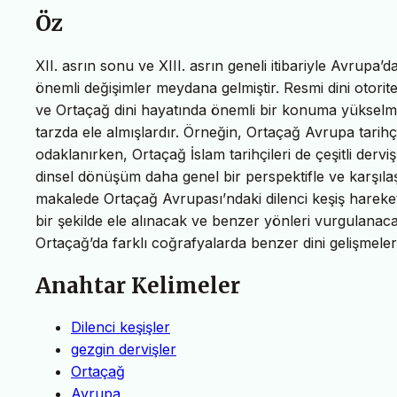
Öz
XII. asrın sonu ve XIII. asrın geneli itibariyle Avrupa
önemli değişimler meydana gelmiştir. Resmi dini otorit
ve Ortaçağ dini hayatında önemli bir konuma yükselmişle
tarzda ele almışlardır. Örneğin, Ortaçağ Avrupa tarihçi
odaklanırken, Ortaçağ İslam tarihçileri de çeşitli der
dinsel dönüşüm daha genel bir perspektifle ve karşılaşt
makalede Ortaçağ Avrupası’ndaki dilenci keşiş hareketle
bir şekilde ele alınacak ve benzer yönleri vurgulanacak
Ortaçağ’da farklı coğrafyalarda benzer dini gelişmeler
Anahtar Kelimeler
Dilenci keşişler
gezgin dervişler
Ortaçağ
Avrupa