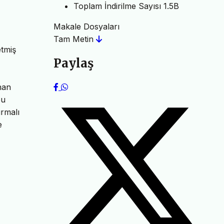
Toplam İndirilme Sayısı
1.5B
Makale Dosyaları
Tam Metin
etmiş
Paylaş
nan
bu
ırmalı
e