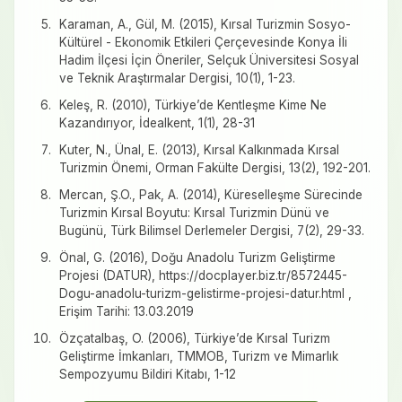
Karaman, A., Gül, M. (2015), Kırsal Turizmin Sosyo-
Kültürel - Ekonomik Etkileri Çerçevesinde Konya İli
Hadim İlçesi İçin Öneriler, Selçuk Üniversitesi Sosyal
ve Teknik Araştırmalar Dergisi, 10(1), 1-23.
Keleş, R. (2010), Türkiye’de Kentleşme Kime Ne
Kazandırıyor, İdealkent, 1(1), 28-31
Kuter, N., Ünal, E. (2013), Kırsal Kalkınmada Kırsal
Turizmin Önemi, Orman Fakülte Dergisi, 13(2), 192-201.
Mercan, Ş.O., Pak, A. (2014), Küreselleşme Sürecinde
Turizmin Kırsal Boyutu: Kırsal Turizmin Dünü ve
Bugünü, Türk Bilimsel Derlemeler Dergisi, 7(2), 29-33.
Önal, G. (2016), Doğu Anadolu Turizm Geliştirme
Projesi (DATUR), https://docplayer.biz.tr/8572445-
Dogu-anadolu-turizm-gelistirme-projesi-datur.html ,
Erişim Tarihi: 13.03.2019
Özçatalbaş, O. (2006), Türkiye’de Kırsal Turizm
Geliştirme İmkanları, TMMOB, Turizm ve Mimarlık
Sempozyumu Bildiri Kitabı, 1-12