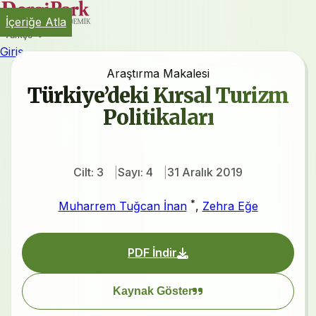
İçeriğe Atla
Türkçe
Giriş
Araştırma Makalesi
Türkiye’deki Kırsal Turizm
Politikaları
Cilt: 3
Sayı: 4
31 Aralık 2019
*
Muharrem Tuğcan İnan
,
Zehra Eğe
PDF İndir
Kaynak Göster