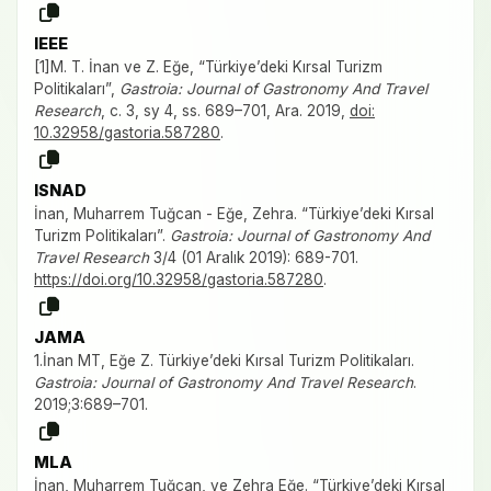
IEEE
[1]M. T. İnan ve Z. Eğe, “Türkiye’deki Kırsal Turizm
Politikaları”,
Gastroia: Journal of Gastronomy And Travel
Research
, c. 3, sy 4, ss. 689–701, Ara. 2019,
doi:
10.32958/gastoria.587280
.
ISNAD
İnan, Muharrem Tuğcan - Eğe, Zehra. “Türkiye’deki Kırsal
Turizm Politikaları”.
Gastroia: Journal of Gastronomy And
Travel Research
3/4 (01 Aralık 2019): 689-701.
https://doi.org/10.32958/gastoria.587280
.
JAMA
1.İnan MT, Eğe Z. Türkiye’deki Kırsal Turizm Politikaları.
Gastroia: Journal of Gastronomy And Travel Research
.
2019;3:689–701.
MLA
İnan, Muharrem Tuğcan, ve Zehra Eğe. “Türkiye’deki Kırsal