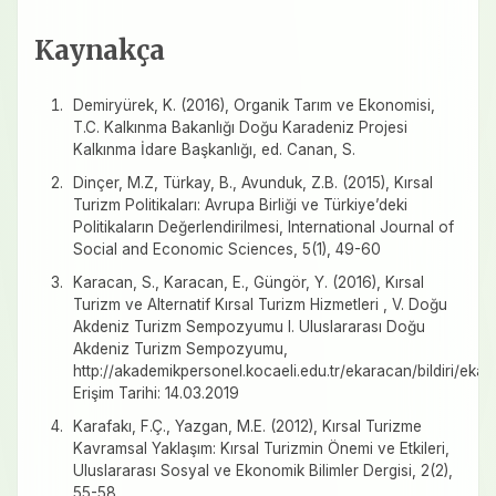
Kaynakça
Demiryürek, K. (2016), Organik Tarım ve Ekonomisi,
T.C. Kalkınma Bakanlığı Doğu Karadeniz Projesi
Kalkınma İdare Başkanlığı, ed. Canan, S.
Dinçer, M.Z, Türkay, B., Avunduk, Z.B. (2015), Kırsal
Turizm Politikaları: Avrupa Birliği ve Türkiye’deki
Politikaların Değerlendirilmesi, International Journal of
Social and Economic Sciences, 5(1), 49-60
Karacan, S., Karacan, E., Güngör, Y. (2016), Kırsal
Turizm ve Alternatif Kırsal Turizm Hizmetleri , V. Doğu
Akdeniz Turizm Sempozyumu I. Uluslararası Doğu
Akdeniz Turizm Sempozyumu,
http://akademikpersonel.kocaeli.edu.tr/ekaracan/bildiri/ekara
Erişim Tarihi: 14.03.2019
Karafakı, F.Ç., Yazgan, M.E. (2012), Kırsal Turizme
Kavramsal Yaklaşım: Kırsal Turizmin Önemi ve Etkileri,
Uluslararası Sosyal ve Ekonomik Bilimler Dergisi, 2(2),
55-58.